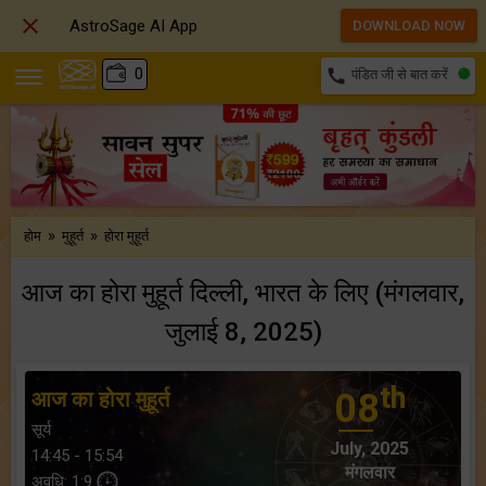

AstroSage AI App
DOWNLOAD NOW
₹
0
call
पंडित जी से बात करें
»
»
होम
मुहूर्त
होरा मुहूर्त
आज का होरा मुहूर्त दिल्ली, भारत के लिए (मंगलवार,
जुलाई 8, 2025)
th
आज का होरा मुहूर्त
08
सूर्य
July, 2025
14:45 - 15:54
मंगलवार
अवधि: 1:9