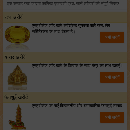
इस सप्ताह रखा जाएगा कामिका एकादशी व्रत, जानें त्योहारों की संपूर्ण लिस्ट!
अंक ज्योतिष साप्ताहिक राशिफल (02 से 08 अगस्त, 2026): ये सप्ताह क्यों है खास?
रत्न खरीदें
एस्ट्रोसेज डॉट कॉम सर्वश्रेष्ठ गुणवत्ता वाले रत्न, लैब
फ्रेंडशिप डे 2026 के मौके पर राशि अनुसार बेस्ट फ्रेंड को दें कौन सा गिफ्ट? जानें
सर्टिफिकेट के साथ बेचता है।
अभी खरीदें
मंगल का मिथुन राशि में गोचर: इन 4 राशियों के बनेंगे अचानक धन लाभ के योग!
यन्त्र खरीदें
एस्ट्रोसेज डॉट कॉम के विश्वास के साथ यंत्र का लाभ उठाएँ।
अभी खरीदें
फेंगशुई खरीदें
एस्ट्रोसेज पर पाएँ विश्वसनीय और चमत्कारिक फेंगशुई उत्पाद
अभी खरीदें