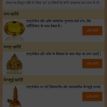
मंगल का मिथुन राशि में गोचर: इन 4 राशियों के बनेंगे अचानक धन लाभ के योग!
टैरो साप्ताहिक राशिफल (02 से 08 अगस्त, 2026): जानें 12 राशियों का विस्तृत भविष्यफल!
रत्न खरीदें
एस्ट्रोसेज डॉट कॉम सर्वश्रेष्ठ गुणवत्ता वाले रत्न, लैब
शनि साढ़े साती और ढैय्या से परेशान हैं? शनि कृपा के लिए अवश्य करें शनिवार व्रत!
सर्टिफिकेट के साथ बेचता है।
अभी खरीदें
शुक्र का कन्या राशि में गोचर: किन राशियों के सपने करेगा पूरे? जानें
यन्त्र खरीदें
एस्ट्रोसेज डॉट कॉम के विश्वास के साथ यंत्र का लाभ उठाएँ।
अभी खरीदें
फेंगशुई खरीदें
एस्ट्रोसेज पर पाएँ विश्वसनीय और चमत्कारिक फेंगशुई उत्पाद
अभी खरीदें