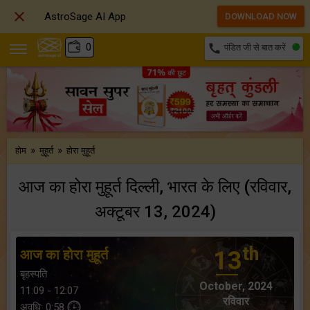

AstroSage AI App
DOWNLOAD NOW
₹
0
call
पंडित जी से बात करें
»
»
होम
मुहूर्त
होरा मुहूर्त
आज का होरा मुहूर्त दिल्ली, भारत के लिए (रविवार,
अक्टूबर 13, 2024)
th
आज का होरा मुहूर्त
13
बृहस्पति
October, 2024
11:09 - 12:07
रविवार
अवधि: 0:58