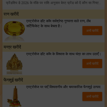
फ्रेंडशिप डे 2026 के मौके पर राशि अनुसार बेस्ट फ्रेंड को दें कौन सा गिफ्ट? जानें
मंगल का मिथुन राशि में गोचर: इन 4 राशियों के बनेंगे अचानक धन लाभ के योग!
रत्न खरीदें
एस्ट्रोसेज डॉट कॉम सर्वश्रेष्ठ गुणवत्ता वाले रत्न, लैब
टैरो साप्ताहिक राशिफल (02 से 08 अगस्त, 2026): जानें 12 राशियों का विस्तृत भविष्यफल!
सर्टिफिकेट के साथ बेचता है।
अभी खरीदें
शनि साढ़े साती और ढैय्या से परेशान हैं? शनि कृपा के लिए अवश्य करें शनिवार व्रत!
यन्त्र खरीदें
एस्ट्रोसेज डॉट कॉम के विश्वास के साथ यंत्र का लाभ उठाएँ।
अभी खरीदें
फेंगशुई खरीदें
एस्ट्रोसेज पर पाएँ विश्वसनीय और चमत्कारिक फेंगशुई उत्पाद
अभी खरीदें