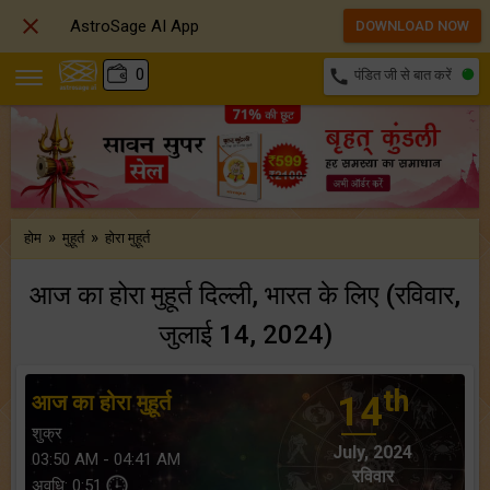

AstroSage AI App
DOWNLOAD NOW
₹
0
call
पंडित जी से बात करें
»
»
होम
मुहूर्त
होरा मुहूर्त
आज का होरा मुहूर्त दिल्ली, भारत के लिए (रविवार,
जुलाई 14, 2024)
th
आज का होरा मुहूर्त
14
शुक्र
July, 2024
03:50 AM - 04:41 AM
रविवार
अवधि: 0:51