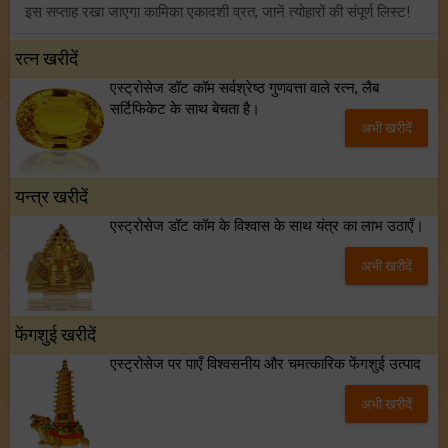
इस सप्ताह रखा जाएगा कामिका एकादशी व्रत, जानें त्योहारों की संपूर्ण लिस्ट!
अंक ज्योतिष साप्ताहिक राशिफल (02 से 08 अगस्त, 2026): ये सप्ताह क्यों है खास?
रत्न खरीदें
एस्ट्रोसेज डॉट कॉम सर्वश्रेष्ठ गुणवत्ता वाले रत्न, लैब
फ्रेंडशिप डे 2026 के मौके पर राशि अनुसार बेस्ट फ्रेंड को दें कौन सा गिफ्ट? जानें
सर्टिफिकेट के साथ बेचता है।
अभी खरीदें
मंगल का मिथुन राशि में गोचर: इन 4 राशियों के बनेंगे अचानक धन लाभ के योग!
यन्त्र खरीदें
एस्ट्रोसेज डॉट कॉम के विश्वास के साथ यंत्र का लाभ उठाएँ।
अभी खरीदें
फेंगशुई खरीदें
एस्ट्रोसेज पर पाएँ विश्वसनीय और चमत्कारिक फेंगशुई उत्पाद
अभी खरीदें