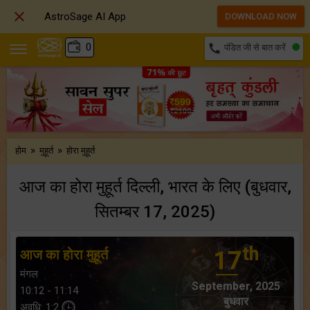

AstroSage AI App
DOWNLOAD NOW
₹
0
call
पंडित जी से बात करें
»
»
होम
मुहूर्त
होरा मुहूर्त
आज का होरा मुहूर्त दिल्ली, भारत के लिए (बुधवार,
सितम्बर 17, 2025)
th
आज का होरा मुहूर्त
17
मंगल
September, 2025
10:12 - 11:14
बुधवार
अवधि: 1:2