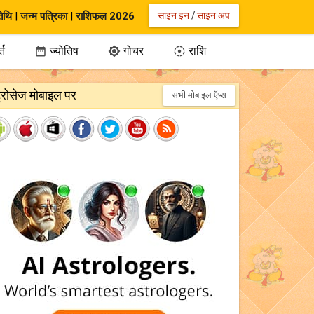
िथि
|
जन्म पत्रिका
|
राशिफल 2026
साइन इन
/
साइन अप
्त
ज्योतिष
गोचर
राशि



ट्रोसेज मोबाइल पर
सभी मोबाइल ऍप्स