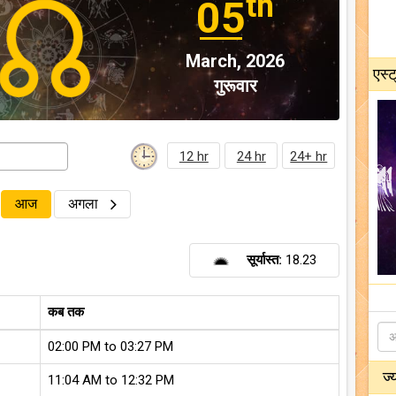
th
05
March, 2026
एस्ट
गुरूवार
12 hr
24 hr
24+ hr
आज
अगला
सूर्यास्त:
18.23
कब तक
02:00 PM to 03:27 PM
ज्
11:04 AM to 12:32 PM