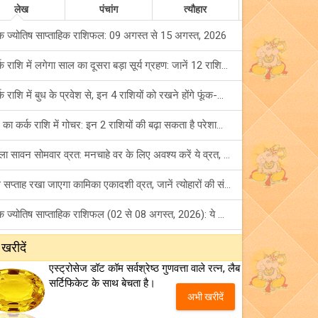
लेख
पंचांग
त्यौहार
क ज्योतिष साप्ताहिक राशिफल: 09 अगस्त से 15 अगस्त, 2026
कर्क राशि में लगेगा साल का दूसरा बड़ा सूर्य ग्रहण: जानें 12 राशियों पर शुभ-अशुभ प्रभाव!
कर्क राशि में बुध के प्रवेश से, इन 4 राशियों को रखने होंगे फूंक-फूंक कर कदम!
बुध का कर्क राशि में गोचर: इन 2 राशियों की बढ़ा सकता है परेशानियां, हो जाएं सावधान!
पहला सावन सोमवार व्रत: मनचाहे वर के लिए अवश्य करें ये व्रत, जानें नियम एवं पूजा विधि!
इस सप्ताह रखा जाएगा कामिका एकादशी व्रत, जानें त्योहारों की संपूर्ण लिस्ट!
अंक ज्योतिष साप्ताहिक राशिफल (02 से 08 अगस्त, 2026): ये सप्ताह क्यों है खास?
फ्रेंडशिप डे 2026 के मौके पर राशि अनुसार बेस्ट फ्रेंड को दें कौन सा गिफ्ट? जानें
 खरीदें
एस्ट्रोसेज डॉट कॉम सर्वश्रेष्ठ गुणवत्ता वाले रत्न, लैब
मंगल का मिथुन राशि में गोचर: इन 4 राशियों के बनेंगे अचानक धन लाभ के योग!
सर्टिफिकेट के साथ बेचता है।
अभी खरीदें
टैरो साप्ताहिक राशिफल (02 से 08 अगस्त, 2026): जानें 12 राशियों का विस्तृत भविष्यफल!