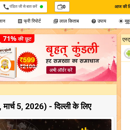
call
पंडित जी से बात करें
0
आज की त
लान
फ्री रिपोर्ट
लाल किताब
उपाय
मुहूर




एस्
 मार्च 5, 2026) - दिल्ली के लिए