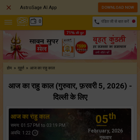

AstroSage AI App
DOWNLOAD NOW
₹
0
call
पंडित जी से बात करें
»
»
होम
मुहूर्त
आज का राहु काल
आज का राहु काल (गुरुवार, फ़रवरी 5, 2026) -
दिल्ली के लिए
th
आज का राहु काल
05
समय: 01:57 PM to 03:19 PM
February, 2026
अवधि: 1:22
गुरूवार