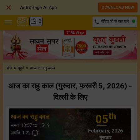

AstroSage AI App
DOWNLOAD NOW
₹
0
call
पंडित जी से बात करें
»
»
होम
मुहूर्त
आज का राहु काल
आज का राहु काल (गुरुवार, फ़रवरी 5, 2026) -
दिल्ली के लिए
th
आज का राहु काल
05
समय: 13:57 to 15:19
February, 2026
अवधि: 1:22
गुरूवार