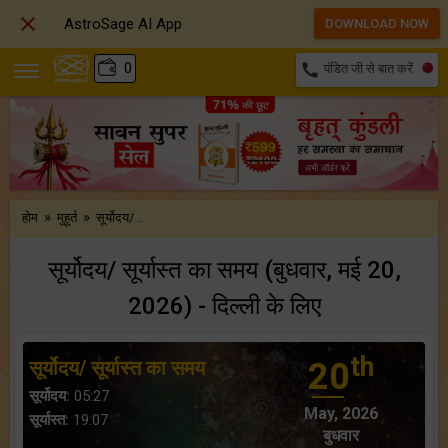

AstroSage AI App
DOWNLOAD NOW
₹
0
call
पंडित जी से बात करें
»
»
होम
मुहूर्त
सूर्योदय/ ..
सूर्योदय/ सूर्यास्त का समय (बुधवार, मई 20,
2026) - दिल्ली के लिए
th
सूर्योदय/ सूर्यास्त का समय
20
सूर्योदय:
05:27
May, 2026
सूर्यास्त:
19:07
बुधवार