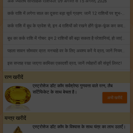
अंक ज्योतिष साप्ताहिक राशिफल: 09 अगस्त से 15 अगस्त, 2026
कर्क राशि में लगेगा साल का दूसरा बड़ा सूर्य ग्रहण: जानें 12 राशियों पर शुभ-अशुभ प्रभाव!
कर्क राशि में बुध के प्रवेश से, इन 4 राशियों को रखने होंगे फूंक-फूंक कर कदम!
बुध का कर्क राशि में गोचर: इन 2 राशियों की बढ़ा सकता है परेशानियां, हो जाएं सावधान!
पहला सावन सोमवार व्रत: मनचाहे वर के लिए अवश्य करें ये व्रत, जानें नियम एवं पूजा विधि!
इस सप्ताह रखा जाएगा कामिका एकादशी व्रत, जानें त्योहारों की संपूर्ण लिस्ट!
अंक ज्योतिष साप्ताहिक राशिफल (02 से 08 अगस्त, 2026): ये सप्ताह क्यों है खास?
रत्न खरीदें
एस्ट्रोसेज डॉट कॉम सर्वश्रेष्ठ गुणवत्ता वाले रत्न, लैब
फ्रेंडशिप डे 2026 के मौके पर राशि अनुसार बेस्ट फ्रेंड को दें कौन सा गिफ्ट? जानें
सर्टिफिकेट के साथ बेचता है।
अभी खरीदें
मंगल का मिथुन राशि में गोचर: इन 4 राशियों के बनेंगे अचानक धन लाभ के योग!
यन्त्र खरीदें
एस्ट्रोसेज डॉट कॉम के विश्वास के साथ यंत्र का लाभ उठाएँ।