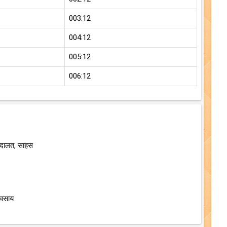
003:12
004:12
005:12
006:12
अदालत, साहस
यवसाय