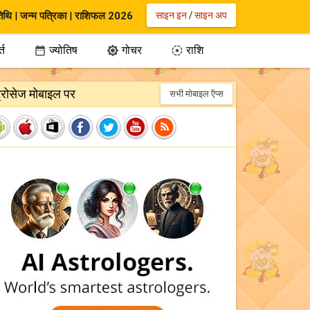
िथि
|
जन्म पत्रिका
|
राशिफल 2026
साइन इन
/
साइन अप
्त
ज्योतिष
गोचर
राशि



ट्रोसेज मोबाइल पर
सभी मोबाइल ऍप्स