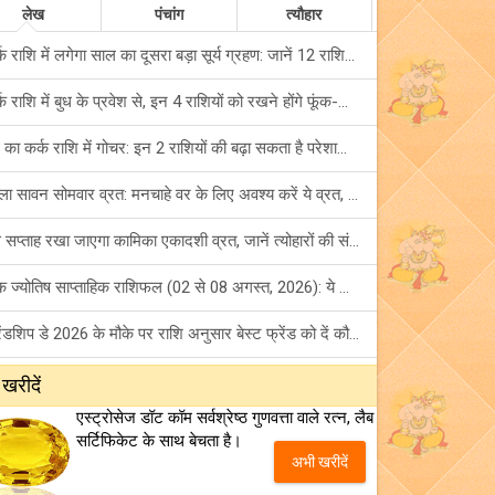
लेख
पंचांग
त्यौहार
कर्क राशि में लगेगा साल का दूसरा बड़ा सूर्य ग्रहण: जानें 12 राशियों पर शुभ-अशुभ प्रभाव!
कर्क राशि में बुध के प्रवेश से, इन 4 राशियों को रखने होंगे फूंक-फूंक कर कदम!
बुध का कर्क राशि में गोचर: इन 2 राशियों की बढ़ा सकता है परेशानियां, हो जाएं सावधान!
पहला सावन सोमवार व्रत: मनचाहे वर के लिए अवश्य करें ये व्रत, जानें नियम एवं पूजा विधि!
इस सप्ताह रखा जाएगा कामिका एकादशी व्रत, जानें त्योहारों की संपूर्ण लिस्ट!
अंक ज्योतिष साप्ताहिक राशिफल (02 से 08 अगस्त, 2026): ये सप्ताह क्यों है खास?
फ्रेंडशिप डे 2026 के मौके पर राशि अनुसार बेस्ट फ्रेंड को दें कौन सा गिफ्ट? जानें
मंगल का मिथुन राशि में गोचर: इन 4 राशियों के बनेंगे अचानक धन लाभ के योग!
 खरीदें
एस्ट्रोसेज डॉट कॉम सर्वश्रेष्ठ गुणवत्ता वाले रत्न, लैब
टैरो साप्ताहिक राशिफल (02 से 08 अगस्त, 2026): जानें 12 राशियों का विस्तृत भविष्यफल!
सर्टिफिकेट के साथ बेचता है।
अभी खरीदें
शनि साढ़े साती और ढैय्या से परेशान हैं? शनि कृपा के लिए अवश्य करें शनिवार व्रत!