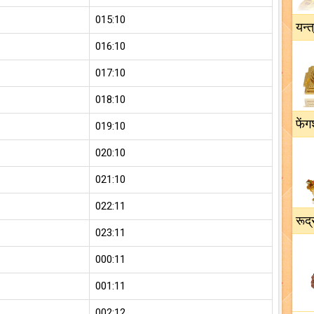
015:10
यन्त
016:10
017:10
018:10
फेंग
019:10
020:10
021:10
022:11
रूद्
023:11
000:11
001:11
002:12