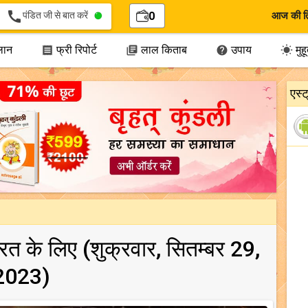
call
पंडित जी से बात करें
0
आज की त
लान
फ्री रिपोर्ट
लाल किताब
उपाय
मुहूर




एस्
भारत के लिए (शुक्रवार, सितम्बर 29,
2023)