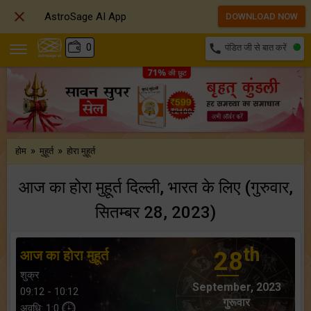

AstroSage AI App
DOWNLOAD NOW
₹
0
call
पंडित जी से बात करें
»
»
होम
मुहूर्त
होरा मुहूर्त
आज का होरा मुहूर्त दिल्ली, भारत के लिए (गुरुवार,
सितम्बर 28, 2023)
th
आज का होरा मुहूर्त
28
शुक्र
September, 2023
09:12 - 10:12
गुरूवार
अवधि: 1:0