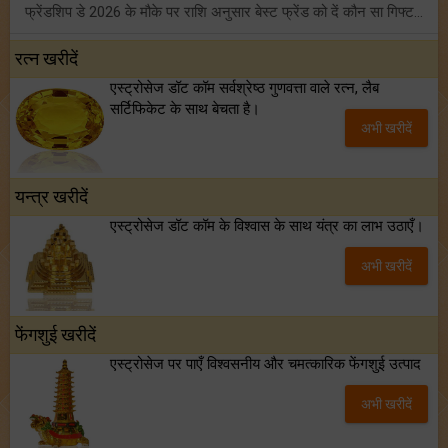
फ्रेंडशिप डे 2026 के मौके पर राशि अनुसार बेस्ट फ्रेंड को दें कौन सा गिफ्ट? जानें
मंगल का मिथुन राशि में गोचर: इन 4 राशियों के बनेंगे अचानक धन लाभ के योग!
रत्न खरीदें
एस्ट्रोसेज डॉट कॉम सर्वश्रेष्ठ गुणवत्ता वाले रत्न, लैब
टैरो साप्ताहिक राशिफल (02 से 08 अगस्त, 2026): जानें 12 राशियों का विस्तृत भविष्यफल!
सर्टिफिकेट के साथ बेचता है।
अभी खरीदें
शनि साढ़े साती और ढैय्या से परेशान हैं? शनि कृपा के लिए अवश्य करें शनिवार व्रत!
यन्त्र खरीदें
एस्ट्रोसेज डॉट कॉम के विश्वास के साथ यंत्र का लाभ उठाएँ।
अभी खरीदें
फेंगशुई खरीदें
एस्ट्रोसेज पर पाएँ विश्वसनीय और चमत्कारिक फेंगशुई उत्पाद
अभी खरीदें