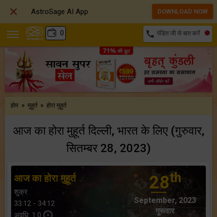

AstroSage AI App
DOWNLOAD NOW
₹
0
call
पंडित जी से बात करें
»
»
होम
मुहूर्त
होरा मुहूर्त
आज का होरा मुहूर्त दिल्ली, भारत के लिए (गुरुवार,
सितम्बर 28, 2023)
th
आज का होरा मुहूर्त
28
शुक्र
September, 2023
33:12 - 34:12
गुरूवार
अवधि: 1:0