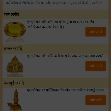
फ्रेंडशिप डे 2026 के मौके पर राशि अनुसार बेस्ट फ्रेंड को दें कौन सा गिफ्ट? जानें
मंगल का मिथुन राशि में गोचर: इन 4 राशियों के बनेंगे अचानक धन लाभ के योग!
रत्न खरीदें
एस्ट्रोसेज डॉट कॉम सर्वश्रेष्ठ गुणवत्ता वाले रत्न, लैब
टैरो साप्ताहिक राशिफल (02 से 08 अगस्त, 2026): जानें 12 राशियों का विस्तृत भविष्यफल!
सर्टिफिकेट के साथ बेचता है।
अभी खरीदें
शनि साढ़े साती और ढैय्या से परेशान हैं? शनि कृपा के लिए अवश्य करें शनिवार व्रत!
यन्त्र खरीदें
एस्ट्रोसेज डॉट कॉम के विश्वास के साथ यंत्र का लाभ उठाएँ।
अभी खरीदें
फेंगशुई खरीदें
एस्ट्रोसेज पर पाएँ विश्वसनीय और चमत्कारिक फेंगशुई उत्पाद
अभी खरीदें