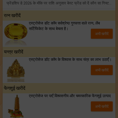
फ्रेंडशिप डे 2026 के मौके पर राशि अनुसार बेस्ट फ्रेंड को दें कौन सा गिफ्ट? जानें
मंगल का मिथुन राशि में गोचर: इन 4 राशियों के बनेंगे अचानक धन लाभ के योग!
रत्न खरीदें
एस्ट्रोसेज डॉट कॉम सर्वश्रेष्ठ गुणवत्ता वाले रत्न, लैब
टैरो साप्ताहिक राशिफल (02 से 08 अगस्त, 2026): जानें 12 राशियों का विस्तृत भविष्यफल!
सर्टिफिकेट के साथ बेचता है।
अभी खरीदें
शनि साढ़े साती और ढैय्या से परेशान हैं? शनि कृपा के लिए अवश्य करें शनिवार व्रत!
यन्त्र खरीदें
एस्ट्रोसेज डॉट कॉम के विश्वास के साथ यंत्र का लाभ उठाएँ।
अभी खरीदें
फेंगशुई खरीदें
एस्ट्रोसेज पर पाएँ विश्वसनीय और चमत्कारिक फेंगशुई उत्पाद
अभी खरीदें