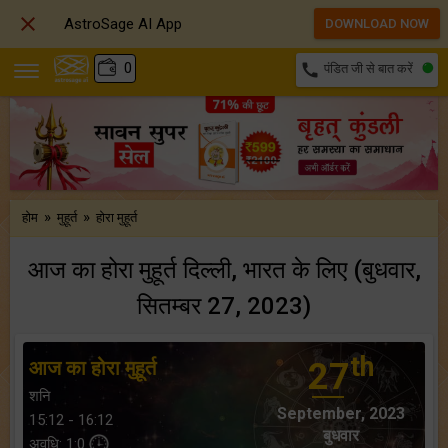

AstroSage AI App
DOWNLOAD NOW
₹
0
call
पंडित जी से बात करें
»
»
होम
मुहूर्त
होरा मुहूर्त
आज का होरा मुहूर्त दिल्ली, भारत के लिए (बुधवार,
सितम्बर 27, 2023)
th
आज का होरा मुहूर्त
27
शनि
September, 2023
15:12 - 16:12
बुधवार
अवधि: 1:0