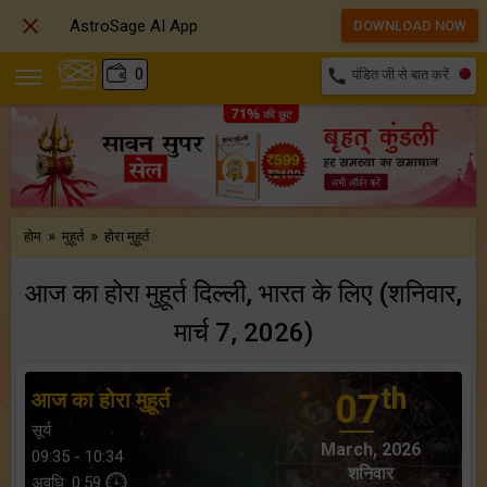

AstroSage AI App
DOWNLOAD NOW
₹
0
call
पंडित जी से बात करें
»
»
होम
मुहूर्त
होरा मुहूर्त
आज का होरा मुहूर्त दिल्ली, भारत के लिए (शनिवार,
मार्च 7, 2026)
th
आज का होरा मुहूर्त
07
सूर्य
March, 2026
09:35 - 10:34
शनिवार
अवधि: 0:59