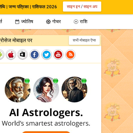
िथि
|
जन्म पत्रिका
|
राशिफल 2026
साइन इन
/
साइन अप
्त
ज्योतिष
गोचर
राशि



ट्रोसेज मोबाइल पर
सभी मोबाइल ऍप्स