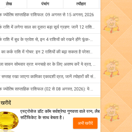
लेख
पंचांग
त्यौहार
क ज्योतिष साप्ताहिक राशिफल: 09 अगस्त से 15 अगस्त, 2026
कर्क राशि में लगेगा साल का दूसरा बड़ा सूर्य ग्रहण: जानें 12 राशियों पर शुभ-अशुभ प्रभाव!
कर्क राशि में बुध के प्रवेश से, इन 4 राशियों को रखने होंगे फूंक-फूंक कर कदम!
बुध का कर्क राशि में गोचर: इन 2 राशियों की बढ़ा सकता है परेशानियां, हो जाएं सावधान!
पहला सावन सोमवार व्रत: मनचाहे वर के लिए अवश्य करें ये व्रत, जानें नियम एवं पूजा विधि!
इस सप्ताह रखा जाएगा कामिका एकादशी व्रत, जानें त्योहारों की संपूर्ण लिस्ट!
अंक ज्योतिष साप्ताहिक राशिफल (02 से 08 अगस्त, 2026): ये सप्ताह क्यों है खास?
फ्रेंडशिप डे 2026 के मौके पर राशि अनुसार बेस्ट फ्रेंड को दें कौन सा गिफ्ट? जानें
 खरीदें
एस्ट्रोसेज डॉट कॉम सर्वश्रेष्ठ गुणवत्ता वाले रत्न, लैब
मंगल का मिथुन राशि में गोचर: इन 4 राशियों के बनेंगे अचानक धन लाभ के योग!
सर्टिफिकेट के साथ बेचता है।
अभी खरीदें
टैरो साप्ताहिक राशिफल (02 से 08 अगस्त, 2026): जानें 12 राशियों का विस्तृत भविष्यफल!