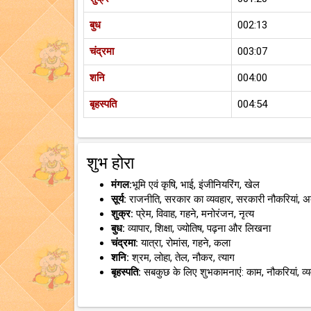
बुध
002:13
चंद्रमा
003:07
शनि
004:00
बृहस्पति
004:54
शुभ होरा
मंगल:
भूमि एवं कृषि, भाई, इंजीनियरिंग, खेल
सूर्य:
राजनीति, सरकार का व्यवहार, सरकारी नौकरियां, 
शुक्र:
प्रेम, विवाह, गहने, मनोरंजन, नृत्य
बुध:
व्यापार, शिक्षा, ज्योतिष, पढ़ना और लिखना
चंद्रमा:
यात्रा, रोमांस, गहने, कला
शनि:
श्रम, लोहा, तेल, नौकर, त्याग
बृहस्पति:
सबकुछ के लिए शुभकामनाएं: काम, नौकरियां, व्