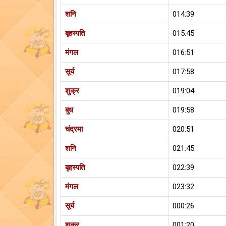
शनि
014:39
बृहस्पति
015:45
मंगल
016:51
सूर्य
017:58
शुक्र
019:04
बुध
019:58
चंद्रमा
020:51
शनि
021:45
बृहस्पति
022:39
मंगल
023:32
सूर्य
000:26
शुक्र
001:20