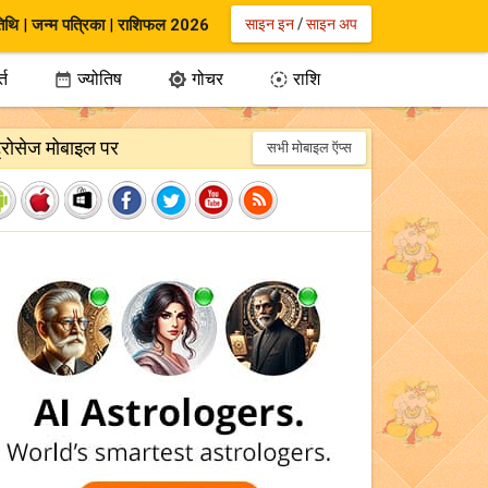
िथि
|
जन्म पत्रिका
|
राशिफल 2026
साइन इन
/
साइन अप
्त
ज्योतिष
गोचर
राशि



ट्रोसेज मोबाइल पर
सभी मोबाइल ऍप्स