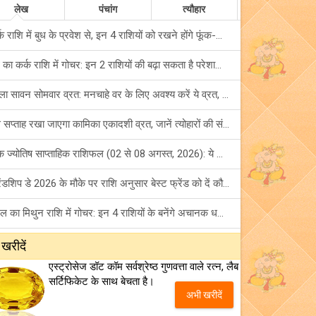
लेख
पंचांग
त्यौहार
कर्क राशि में बुध के प्रवेश से, इन 4 राशियों को रखने होंगे फूंक-फूंक कर कदम!
बुध का कर्क राशि में गोचर: इन 2 राशियों की बढ़ा सकता है परेशानियां, हो जाएं सावधान!
पहला सावन सोमवार व्रत: मनचाहे वर के लिए अवश्य करें ये व्रत, जानें नियम एवं पूजा विधि!
इस सप्ताह रखा जाएगा कामिका एकादशी व्रत, जानें त्योहारों की संपूर्ण लिस्ट!
अंक ज्योतिष साप्ताहिक राशिफल (02 से 08 अगस्त, 2026): ये सप्ताह क्यों है खास?
फ्रेंडशिप डे 2026 के मौके पर राशि अनुसार बेस्ट फ्रेंड को दें कौन सा गिफ्ट? जानें
मंगल का मिथुन राशि में गोचर: इन 4 राशियों के बनेंगे अचानक धन लाभ के योग!
टैरो साप्ताहिक राशिफल (02 से 08 अगस्त, 2026): जानें 12 राशियों का विस्तृत भविष्यफल!
 खरीदें
एस्ट्रोसेज डॉट कॉम सर्वश्रेष्ठ गुणवत्ता वाले रत्न, लैब
शनि साढ़े साती और ढैय्या से परेशान हैं? शनि कृपा के लिए अवश्य करें शनिवार व्रत!
सर्टिफिकेट के साथ बेचता है।
अभी खरीदें
शुक्र का कन्या राशि में गोचर: किन राशियों के सपने करेगा पूरे? जानें