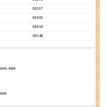
003:07
004:00
004:54
005:48
अदालत, साहस
यवसाय