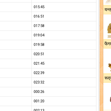
015:45
यन्त
016:51
017:58
019:04
फेंग
019:58
020:51
021:45
022:39
रूद्
023:32
000:26
001:20
002:13