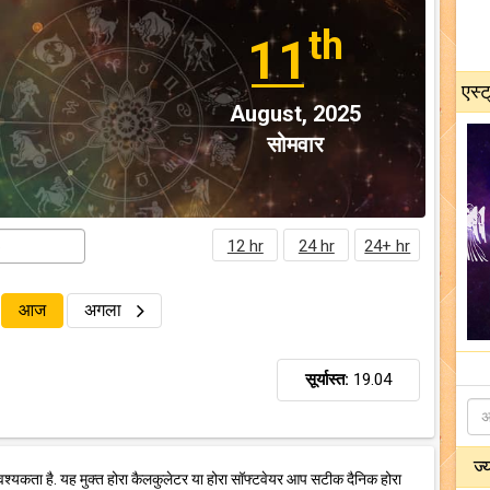
th
11
एस्ट
August, 2025
सोमवार
12 hr
24 hr
24+ hr
आज
अगला
सूर्यास्त:
19.04
ज्
वश्यकता है. यह मुक्त होरा कैलकुलेटर या होरा सॉफ्टवेयर आप सटीक दैनिक होरा