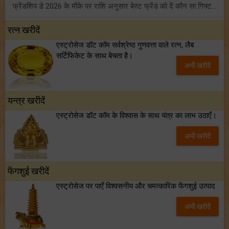
फ्रेंडशिप डे 2026 के मौके पर राशि अनुसार बेस्ट फ्रेंड को दें कौन सा गिफ्ट? जानें
मंगल का मिथुन राशि में गोचर: इन 4 राशियों के बनेंगे अचानक धन लाभ के योग!
रत्न खरीदें
एस्ट्रोसेज डॉट कॉम सर्वश्रेष्ठ गुणवत्ता वाले रत्न, लैब
टैरो साप्ताहिक राशिफल (02 से 08 अगस्त, 2026): जानें 12 राशियों का विस्तृत भविष्यफल!
सर्टिफिकेट के साथ बेचता है।
अभी खरीदें
शनि साढ़े साती और ढैय्या से परेशान हैं? शनि कृपा के लिए अवश्य करें शनिवार व्रत!
यन्त्र खरीदें
एस्ट्रोसेज डॉट कॉम के विश्वास के साथ यंत्र का लाभ उठाएँ।
अभी खरीदें
फेंगशुई खरीदें
एस्ट्रोसेज पर पाएँ विश्वसनीय और चमत्कारिक फेंगशुई उत्पाद
अभी खरीदें