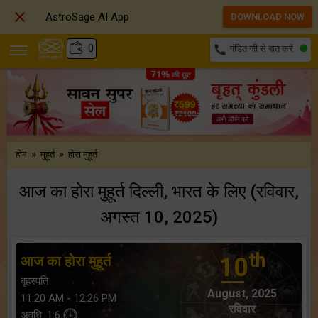

AstroSage AI App
DOWNLOAD NOW
₹
0
call
पंडित जी से बात करें
»
»
होम
मुहूर्त
होरा मुहूर्त
आज का होरा मुहूर्त दिल्ली, भारत के लिए (रविवार,
अगस्त 10, 2025)
th
आज का होरा मुहूर्त
10
बृहस्पति
August, 2025
11:20 AM - 12:26 PM
रविवार
अवधि: 1:6