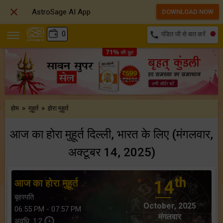

AstroSage AI App
DOWNLOAD NOW
₹
0
call
पंडित जी से बात करें
»
»
होम
मुहूर्त
होरा मुहूर्त
आज का होरा मुहूर्त दिल्ली, भारत के लिए (मंगलवार,
अक्टूबर 14, 2025)
th
आज का होरा मुहूर्त
14
बृहस्पति
October, 2025
06:55 PM - 07:57 PM
मंगलवार
अवधि: 1:2