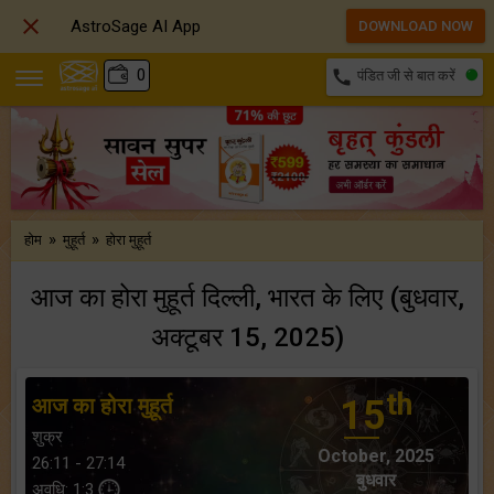

AstroSage AI App
DOWNLOAD NOW
₹
0
call
पंडित जी से बात करें
»
»
होम
मुहूर्त
होरा मुहूर्त
आज का होरा मुहूर्त दिल्ली, भारत के लिए (बुधवार,
अक्टूबर 15, 2025)
th
आज का होरा मुहूर्त
15
शुक्र
October, 2025
26:11 - 27:14
बुधवार
अवधि: 1:3