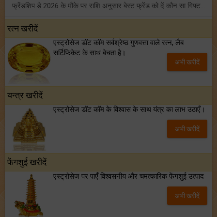
फ्रेंडशिप डे 2026 के मौके पर राशि अनुसार बेस्ट फ्रेंड को दें कौन सा गिफ्ट? जानें
मंगल का मिथुन राशि में गोचर: इन 4 राशियों के बनेंगे अचानक धन लाभ के योग!
रत्न खरीदें
एस्ट्रोसेज डॉट कॉम सर्वश्रेष्ठ गुणवत्ता वाले रत्न, लैब
टैरो साप्ताहिक राशिफल (02 से 08 अगस्त, 2026): जानें 12 राशियों का विस्तृत भविष्यफल!
सर्टिफिकेट के साथ बेचता है।
अभी खरीदें
शनि साढ़े साती और ढैय्या से परेशान हैं? शनि कृपा के लिए अवश्य करें शनिवार व्रत!
यन्त्र खरीदें
एस्ट्रोसेज डॉट कॉम के विश्वास के साथ यंत्र का लाभ उठाएँ।
अभी खरीदें
फेंगशुई खरीदें
एस्ट्रोसेज पर पाएँ विश्वसनीय और चमत्कारिक फेंगशुई उत्पाद
अभी खरीदें