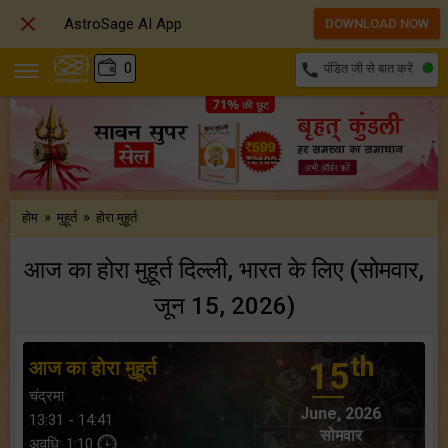

AstroSage AI App
DOWNLOAD NOW
₹
0
call
पंडित जी से बात करें
»
»
होम
मुहूर्त
होरा मुहूर्त
आज का होरा मुहूर्त दिल्ली, भारत के लिए (सोमवार,
जून 15, 2026)
th
आज का होरा मुहूर्त
15
चंद्रमा
June, 2026
13:31 - 14:41
सोमवार
अवधि: 1:10