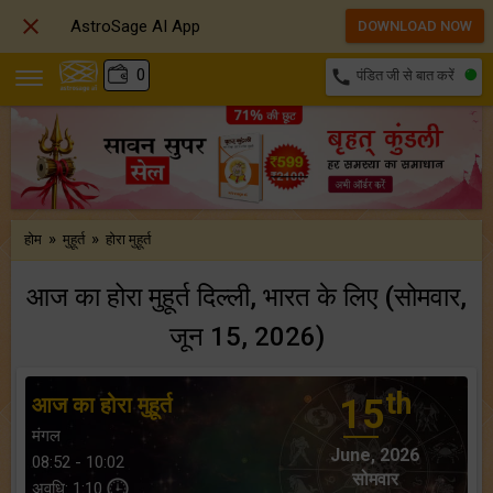

AstroSage AI App
DOWNLOAD NOW
₹
0
call
पंडित जी से बात करें
»
»
होम
मुहूर्त
होरा मुहूर्त
आज का होरा मुहूर्त दिल्ली, भारत के लिए (सोमवार,
जून 15, 2026)
th
आज का होरा मुहूर्त
15
मंगल
June, 2026
08:52 - 10:02
सोमवार
अवधि: 1:10