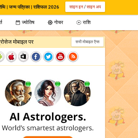
िथि
|
जन्म पत्रिका
|
राशिफल 2026
साइन इन
/
साइन अप
्त
ज्योतिष
गोचर
राशि



ट्रोसेज मोबाइल पर
सभी मोबाइल ऍप्स