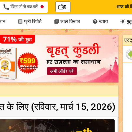
call
पंडित जी से बात करें
0
आज की त
लान
फ्री रिपोर्ट
लाल किताब
उपाय
मुहूर




एस्
ारत के लिए (रविवार, मार्च 15, 2026)