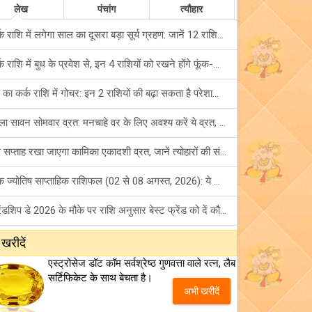
लेख
पंचांग
त्यौहार
कर्क राशि में लगेगा साल का दूसरा बड़ा सूर्य ग्रहण: जानें 12 राशियों पर शुभ-अशुभ प्रभाव!
कर्क राशि में बुध के प्रवेश से, इन 4 राशियों को रखने होंगे फूंक-फूंक कर कदम!
बुध का कर्क राशि में गोचर: इन 2 राशियों की बढ़ा सकता है परेशानियां, हो जाएं सावधान!
पहला सावन सोमवार व्रत: मनचाहे वर के लिए अवश्य करें ये व्रत, जानें नियम एवं पूजा विधि!
इस सप्ताह रखा जाएगा कामिका एकादशी व्रत, जानें त्योहारों की संपूर्ण लिस्ट!
अंक ज्योतिष साप्ताहिक राशिफल (02 से 08 अगस्त, 2026): ये सप्ताह क्यों है खास?
फ्रेंडशिप डे 2026 के मौके पर राशि अनुसार बेस्ट फ्रेंड को दें कौन सा गिफ्ट? जानें
मंगल का मिथुन राशि में गोचर: इन 4 राशियों के बनेंगे अचानक धन लाभ के योग!
 खरीदें
एस्ट्रोसेज डॉट कॉम सर्वश्रेष्ठ गुणवत्ता वाले रत्न, लैब
टैरो साप्ताहिक राशिफल (02 से 08 अगस्त, 2026): जानें 12 राशियों का विस्तृत भविष्यफल!
सर्टिफिकेट के साथ बेचता है।
अभी खरीदें
शनि साढ़े साती और ढैय्या से परेशान हैं? शनि कृपा के लिए अवश्य करें शनिवार व्रत!