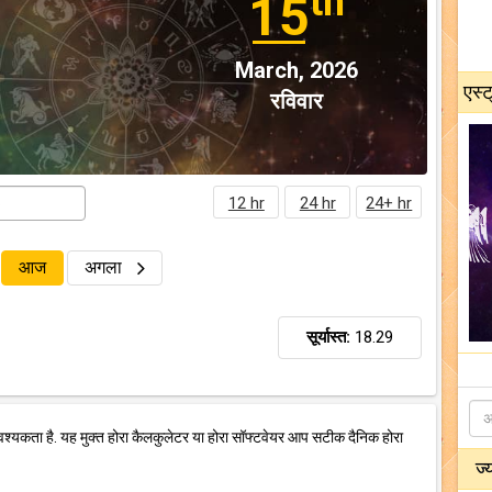
th
15
March, 2026
एस्ट
रविवार
12 hr
24 hr
24+ hr
आज
अगला
सूर्यास्त:
18.29
वश्यकता है. यह मुक्त होरा कैलकुलेटर या होरा सॉफ्टवेयर आप सटीक दैनिक होरा
ज्