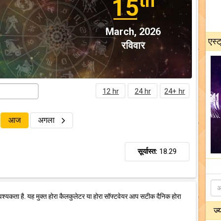
th
15
March, 2026
एस्ट
रविवार
12 hr
24 hr
24+ hr
आज
अगला
सूर्यास्त:
18.29
वश्यकता है. यह मुक्त होरा कैलकुलेटर या होरा सॉफ्टवेयर आप सटीक दैनिक होरा
ज्