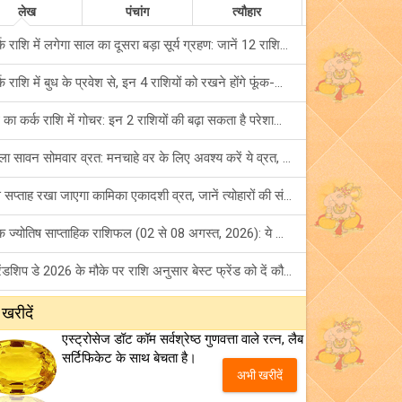
लेख
पंचांग
त्यौहार
कर्क राशि में लगेगा साल का दूसरा बड़ा सूर्य ग्रहण: जानें 12 राशियों पर शुभ-अशुभ प्रभाव!
कर्क राशि में बुध के प्रवेश से, इन 4 राशियों को रखने होंगे फूंक-फूंक कर कदम!
बुध का कर्क राशि में गोचर: इन 2 राशियों की बढ़ा सकता है परेशानियां, हो जाएं सावधान!
पहला सावन सोमवार व्रत: मनचाहे वर के लिए अवश्य करें ये व्रत, जानें नियम एवं पूजा विधि!
इस सप्ताह रखा जाएगा कामिका एकादशी व्रत, जानें त्योहारों की संपूर्ण लिस्ट!
अंक ज्योतिष साप्ताहिक राशिफल (02 से 08 अगस्त, 2026): ये सप्ताह क्यों है खास?
फ्रेंडशिप डे 2026 के मौके पर राशि अनुसार बेस्ट फ्रेंड को दें कौन सा गिफ्ट? जानें
मंगल का मिथुन राशि में गोचर: इन 4 राशियों के बनेंगे अचानक धन लाभ के योग!
 खरीदें
एस्ट्रोसेज डॉट कॉम सर्वश्रेष्ठ गुणवत्ता वाले रत्न, लैब
टैरो साप्ताहिक राशिफल (02 से 08 अगस्त, 2026): जानें 12 राशियों का विस्तृत भविष्यफल!
सर्टिफिकेट के साथ बेचता है।
अभी खरीदें
शनि साढ़े साती और ढैय्या से परेशान हैं? शनि कृपा के लिए अवश्य करें शनिवार व्रत!