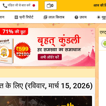
call
पंडित जी से बात करें
0
आज की त
लान
फ्री रिपोर्ट
लाल किताब
उपाय
मुहूर




एस्
ारत के लिए (रविवार, मार्च 15, 2026)