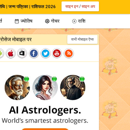
िथि
|
जन्म पत्रिका
|
राशिफल 2026
साइन इन
/
साइन अप
्त
ज्योतिष
गोचर
राशि



ट्रोसेज मोबाइल पर
सभी मोबाइल ऍप्स