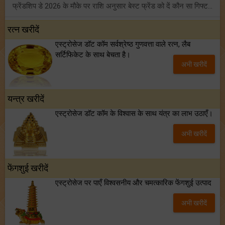
फ्रेंडशिप डे 2026 के मौके पर राशि अनुसार बेस्ट फ्रेंड को दें कौन सा गिफ्ट? जानें
मंगल का मिथुन राशि में गोचर: इन 4 राशियों के बनेंगे अचानक धन लाभ के योग!
रत्न खरीदें
एस्ट्रोसेज डॉट कॉम सर्वश्रेष्ठ गुणवत्ता वाले रत्न, लैब
टैरो साप्ताहिक राशिफल (02 से 08 अगस्त, 2026): जानें 12 राशियों का विस्तृत भविष्यफल!
सर्टिफिकेट के साथ बेचता है।
अभी खरीदें
शनि साढ़े साती और ढैय्या से परेशान हैं? शनि कृपा के लिए अवश्य करें शनिवार व्रत!
यन्त्र खरीदें
एस्ट्रोसेज डॉट कॉम के विश्वास के साथ यंत्र का लाभ उठाएँ।
अभी खरीदें
फेंगशुई खरीदें
एस्ट्रोसेज पर पाएँ विश्वसनीय और चमत्कारिक फेंगशुई उत्पाद
अभी खरीदें