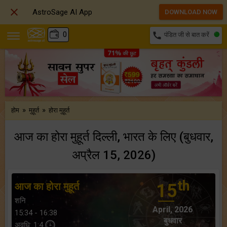

AstroSage AI App
DOWNLOAD NOW
₹
0
call
पंडित जी से बात करें
»
»
होम
मुहूर्त
होरा मुहूर्त
आज का होरा मुहूर्त दिल्ली, भारत के लिए (बुधवार,
अप्रैल 15, 2026)
th
आज का होरा मुहूर्त
15
शनि
April, 2026
15:34 - 16:38
बुधवार
अवधि: 1:4