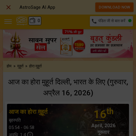

AstroSage AI App
DOWNLOAD NOW
₹
0
call
पंडित जी से बात करें
»
»
होम
मुहूर्त
होरा मुहूर्त
आज का होरा मुहूर्त दिल्ली, भारत के लिए (गुरुवार,
अप्रैल 16, 2026)
th
आज का होरा मुहूर्त
16
बृहस्पति
April, 2026
05:54 - 06:58
गुरूवार
अवधि: 1:4