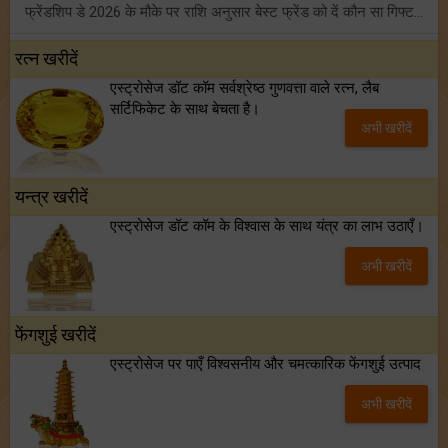
फ्रेंडशिप डे 2026 के मौके पर राशि अनुसार बेस्ट फ्रेंड को दें कौन सा गिफ्ट? जानें
मंगल का मिथुन राशि में गोचर: इन 4 राशियों के बनेंगे अचानक धन लाभ के योग!
रत्न खरीदें
एस्ट्रोसेज डॉट कॉम सर्वश्रेष्ठ गुणवत्ता वाले रत्न, लैब
टैरो साप्ताहिक राशिफल (02 से 08 अगस्त, 2026): जानें 12 राशियों का विस्तृत भविष्यफल!
सर्टिफिकेट के साथ बेचता है।
अभी खरीदें
शनि साढ़े साती और ढैय्या से परेशान हैं? शनि कृपा के लिए अवश्य करें शनिवार व्रत!
यन्त्र खरीदें
एस्ट्रोसेज डॉट कॉम के विश्वास के साथ यंत्र का लाभ उठाएँ।
अभी खरीदें
फेंगशुई खरीदें
एस्ट्रोसेज पर पाएँ विश्वसनीय और चमत्कारिक फेंगशुई उत्पाद
अभी खरीदें