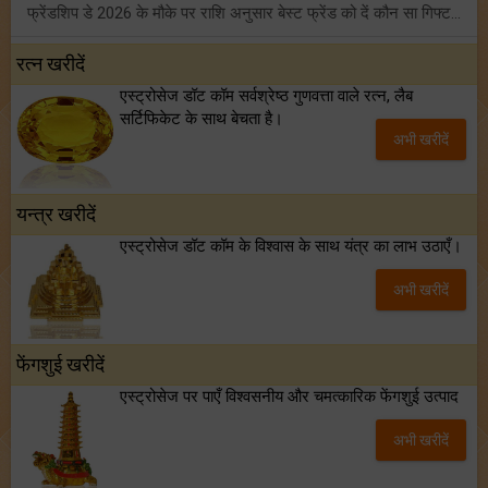
फ्रेंडशिप डे 2026 के मौके पर राशि अनुसार बेस्ट फ्रेंड को दें कौन सा गिफ्ट? जानें
मंगल का मिथुन राशि में गोचर: इन 4 राशियों के बनेंगे अचानक धन लाभ के योग!
रत्न खरीदें
एस्ट्रोसेज डॉट कॉम सर्वश्रेष्ठ गुणवत्ता वाले रत्न, लैब
टैरो साप्ताहिक राशिफल (02 से 08 अगस्त, 2026): जानें 12 राशियों का विस्तृत भविष्यफल!
सर्टिफिकेट के साथ बेचता है।
अभी खरीदें
शनि साढ़े साती और ढैय्या से परेशान हैं? शनि कृपा के लिए अवश्य करें शनिवार व्रत!
यन्त्र खरीदें
एस्ट्रोसेज डॉट कॉम के विश्वास के साथ यंत्र का लाभ उठाएँ।
अभी खरीदें
फेंगशुई खरीदें
एस्ट्रोसेज पर पाएँ विश्वसनीय और चमत्कारिक फेंगशुई उत्पाद
अभी खरीदें