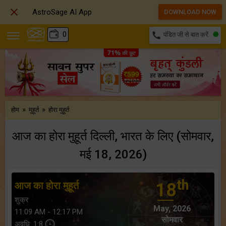

AstroSage AI App
DOWNLOAD NOW
₹
0
call
पंडित जी से बात करें
»
»
होम
मुहूर्त
होरा मुहूर्त
आज का होरा मुहूर्त दिल्ली, भारत के लिए (सोमवार,
मई 18, 2026)
th
आज का होरा मुहूर्त
18
शुक्र
May, 2026
11:09 AM - 12:17 PM
सोमवार
अवधि: 1:8