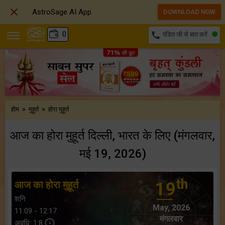

AstroSage AI App
DOWNLOAD NOW
₹
0
call
पंडित जी से बात करें
»
»
होम
मुहूर्त
होरा मुहूर्त
आज का होरा मुहूर्त दिल्ली, भारत के लिए (मंगलवार,
मई 19, 2026)
th
आज का होरा मुहूर्त
19
शनि
May, 2026
11:09 - 12:17
मंगलवार
अवधि: 1:8