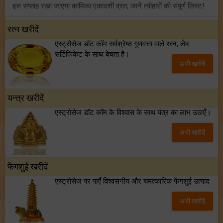
इस सप्ताह रखा जाएगा कामिका एकादशी व्रत, जानें त्योहारों की संपूर्ण लिस्ट!
अंक ज्योतिष साप्ताहिक राशिफल (02 से 08 अगस्त, 2026): ये सप्ताह क्यों है खास?
रत्न खरीदें
एस्ट्रोसेज डॉट कॉम सर्वश्रेष्ठ गुणवत्ता वाले रत्न, लैब
फ्रेंडशिप डे 2026 के मौके पर राशि अनुसार बेस्ट फ्रेंड को दें कौन सा गिफ्ट? जानें
सर्टिफिकेट के साथ बेचता है।
अभी खरीदें
मंगल का मिथुन राशि में गोचर: इन 4 राशियों के बनेंगे अचानक धन लाभ के योग!
यन्त्र खरीदें
एस्ट्रोसेज डॉट कॉम के विश्वास के साथ यंत्र का लाभ उठाएँ।
अभी खरीदें
फेंगशुई खरीदें
एस्ट्रोसेज पर पाएँ विश्वसनीय और चमत्कारिक फेंगशुई उत्पाद
अभी खरीदें