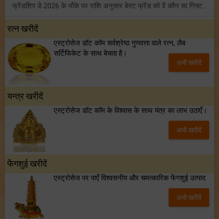
फ्रेंडशिप डे 2026 के मौके पर राशि अनुसार बेस्ट फ्रेंड को दें कौन सा गिफ्ट? जानें
मंगल का मिथुन राशि में गोचर: इन 4 राशियों के बनेंगे अचानक धन लाभ के योग!
रत्न खरीदें
एस्ट्रोसेज डॉट कॉम सर्वश्रेष्ठ गुणवत्ता वाले रत्न, लैब
टैरो साप्ताहिक राशिफल (02 से 08 अगस्त, 2026): जानें 12 राशियों का विस्तृत भविष्यफल!
सर्टिफिकेट के साथ बेचता है।
अभी खरीदें
शनि साढ़े साती और ढैय्या से परेशान हैं? शनि कृपा के लिए अवश्य करें शनिवार व्रत!
यन्त्र खरीदें
एस्ट्रोसेज डॉट कॉम के विश्वास के साथ यंत्र का लाभ उठाएँ।
अभी खरीदें
फेंगशुई खरीदें
एस्ट्रोसेज पर पाएँ विश्वसनीय और चमत्कारिक फेंगशुई उत्पाद
अभी खरीदें