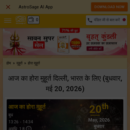

AstroSage AI App
DOWNLOAD NOW
₹
0
call
पंडित जी से बात करें
»
»
होम
मुहूर्त
होरा मुहूर्त
आज का होरा मुहूर्त दिल्ली, भारत के लिए (बुधवार,
मई 20, 2026)
th
आज का होरा मुहूर्त
20
बुध
May, 2026
13:26 - 14:34
बुधवार
अवधि: 1:8