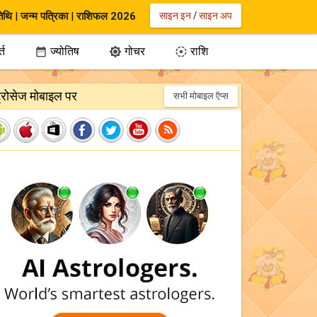
िथि
|
जन्म पत्रिका
|
राशिफल 2026
साइन इन
/
साइन अप
्त
ज्योतिष
गोचर
राशि



ट्रोसेज मोबाइल पर
सभी मोबाइल ऍप्स