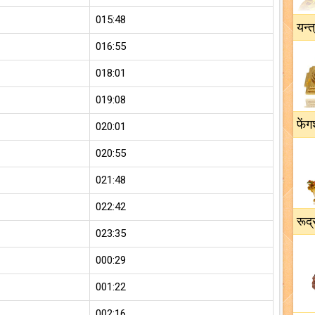
015:48
यन्त
016:55
018:01
019:08
फेंग
020:01
020:55
021:48
022:42
रूद्
023:35
000:29
001:22
002:16