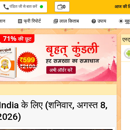
call
पंडित जी से बात करें
0
आज की त
लान
फ्री रिपोर्ट
लाल किताब
उपाय
मुहूर




एस्
 India के लिए (शनिवार, अगस्त 8,
2026)