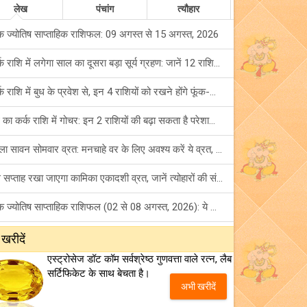
लेख
पंचांग
त्यौहार
क ज्योतिष साप्ताहिक राशिफल: 09 अगस्त से 15 अगस्त, 2026
कर्क राशि में लगेगा साल का दूसरा बड़ा सूर्य ग्रहण: जानें 12 राशियों पर शुभ-अशुभ प्रभाव!
कर्क राशि में बुध के प्रवेश से, इन 4 राशियों को रखने होंगे फूंक-फूंक कर कदम!
बुध का कर्क राशि में गोचर: इन 2 राशियों की बढ़ा सकता है परेशानियां, हो जाएं सावधान!
पहला सावन सोमवार व्रत: मनचाहे वर के लिए अवश्य करें ये व्रत, जानें नियम एवं पूजा विधि!
इस सप्ताह रखा जाएगा कामिका एकादशी व्रत, जानें त्योहारों की संपूर्ण लिस्ट!
अंक ज्योतिष साप्ताहिक राशिफल (02 से 08 अगस्त, 2026): ये सप्ताह क्यों है खास?
फ्रेंडशिप डे 2026 के मौके पर राशि अनुसार बेस्ट फ्रेंड को दें कौन सा गिफ्ट? जानें
 खरीदें
एस्ट्रोसेज डॉट कॉम सर्वश्रेष्ठ गुणवत्ता वाले रत्न, लैब
मंगल का मिथुन राशि में गोचर: इन 4 राशियों के बनेंगे अचानक धन लाभ के योग!
सर्टिफिकेट के साथ बेचता है।
अभी खरीदें
टैरो साप्ताहिक राशिफल (02 से 08 अगस्त, 2026): जानें 12 राशियों का विस्तृत भविष्यफल!