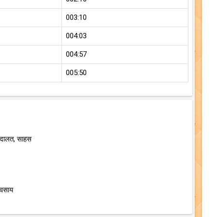
003:10
004:03
004:57
005:50
अदालत, साहस
यवसाय