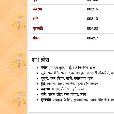
चंद्रमा
002:16
शनि
003:10
बृहस्पति
004:03
मंगल
004:57
शुभ होरा
मंगल:
भूमि एवं कृषि, भाई, इंजीनियरिंग, खेल
सूर्य:
राजनीति, सरकार का व्यवहार, सरकारी नौकरियां, 
शुक्र:
प्रेम, विवाह, गहने, मनोरंजन, नृत्य
बुध:
व्यापार, शिक्षा, ज्योतिष, पढ़ना और लिखना
चंद्रमा:
यात्रा, रोमांस, गहने, कला
शनि:
श्रम, लोहा, तेल, नौकर, त्याग
बृहस्पति:
सबकुछ के लिए शुभकामनाएं: काम, नौकरियां, व्