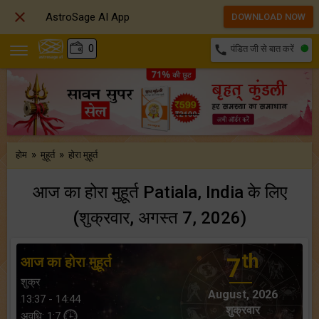

AstroSage AI App
DOWNLOAD NOW
₹
0
call
पंडित जी से बात करें
»
»
होम
मुहूर्त
होरा मुहूर्त
आज का होरा मुहूर्त Patiala, India के लिए
(शुक्रवार, अगस्त 7, 2026)
th
आज का होरा मुहूर्त
7
शुक्र
August, 2026
13:37 - 14:44
शुक्रवार
अवधि: 1:7