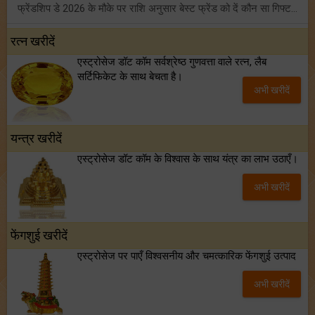
फ्रेंडशिप डे 2026 के मौके पर राशि अनुसार बेस्ट फ्रेंड को दें कौन सा गिफ्ट? जानें
मंगल का मिथुन राशि में गोचर: इन 4 राशियों के बनेंगे अचानक धन लाभ के योग!
रत्न खरीदें
एस्ट्रोसेज डॉट कॉम सर्वश्रेष्ठ गुणवत्ता वाले रत्न, लैब
टैरो साप्ताहिक राशिफल (02 से 08 अगस्त, 2026): जानें 12 राशियों का विस्तृत भविष्यफल!
सर्टिफिकेट के साथ बेचता है।
अभी खरीदें
शनि साढ़े साती और ढैय्या से परेशान हैं? शनि कृपा के लिए अवश्य करें शनिवार व्रत!
यन्त्र खरीदें
एस्ट्रोसेज डॉट कॉम के विश्वास के साथ यंत्र का लाभ उठाएँ।
अभी खरीदें
फेंगशुई खरीदें
एस्ट्रोसेज पर पाएँ विश्वसनीय और चमत्कारिक फेंगशुई उत्पाद
अभी खरीदें