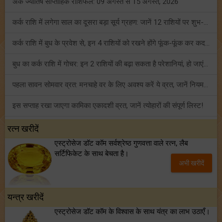
अंक ज्योतिष साप्ताहिक राशिफल: 09 अगस्त से 15 अगस्त, 2026
कर्क राशि में लगेगा साल का दूसरा बड़ा सूर्य ग्रहण: जानें 12 राशियों पर शुभ-अशुभ प्रभाव!
कर्क राशि में बुध के प्रवेश से, इन 4 राशियों को रखने होंगे फूंक-फूंक कर कदम!
बुध का कर्क राशि में गोचर: इन 2 राशियों की बढ़ा सकता है परेशानियां, हो जाएं सावधान!
पहला सावन सोमवार व्रत: मनचाहे वर के लिए अवश्य करें ये व्रत, जानें नियम एवं पूजा विधि!
इस सप्ताह रखा जाएगा कामिका एकादशी व्रत, जानें त्योहारों की संपूर्ण लिस्ट!
अंक ज्योतिष साप्ताहिक राशिफल (02 से 08 अगस्त, 2026): ये सप्ताह क्यों है खास?
रत्न खरीदें
एस्ट्रोसेज डॉट कॉम सर्वश्रेष्ठ गुणवत्ता वाले रत्न, लैब
फ्रेंडशिप डे 2026 के मौके पर राशि अनुसार बेस्ट फ्रेंड को दें कौन सा गिफ्ट? जानें
सर्टिफिकेट के साथ बेचता है।
अभी खरीदें
मंगल का मिथुन राशि में गोचर: इन 4 राशियों के बनेंगे अचानक धन लाभ के योग!
यन्त्र खरीदें
एस्ट्रोसेज डॉट कॉम के विश्वास के साथ यंत्र का लाभ उठाएँ।