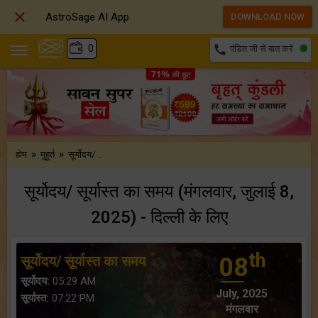

AstroSage AI App
DOWNLOAD NOW
₹
0
call
पंडित जी से बात करें
»
»
होम
मुहूर्त
सूर्योदय/ ..
सूर्योदय/ सूर्यास्त का समय (मंगलवार, जुलाई 8,
2025) - दिल्ली के लिए
th
सूर्योदय/ सूर्यास्त का समय
08
सूर्योदय:
05:29 AM
July, 2025
सूर्यास्त:
07:22 PM
मंगलवार