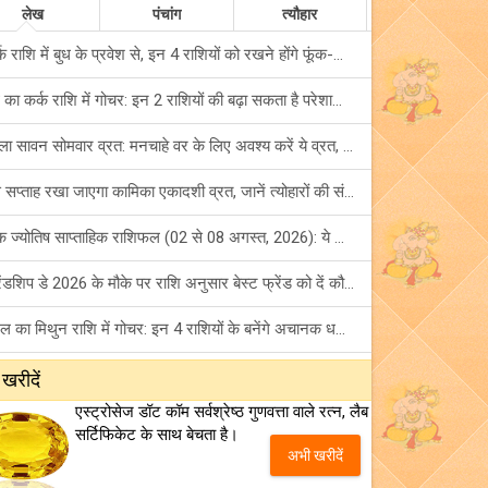
लेख
पंचांग
त्यौहार
कर्क राशि में बुध के प्रवेश से, इन 4 राशियों को रखने होंगे फूंक-फूंक कर कदम!
बुध का कर्क राशि में गोचर: इन 2 राशियों की बढ़ा सकता है परेशानियां, हो जाएं सावधान!
पहला सावन सोमवार व्रत: मनचाहे वर के लिए अवश्य करें ये व्रत, जानें नियम एवं पूजा विधि!
इस सप्ताह रखा जाएगा कामिका एकादशी व्रत, जानें त्योहारों की संपूर्ण लिस्ट!
अंक ज्योतिष साप्ताहिक राशिफल (02 से 08 अगस्त, 2026): ये सप्ताह क्यों है खास?
फ्रेंडशिप डे 2026 के मौके पर राशि अनुसार बेस्ट फ्रेंड को दें कौन सा गिफ्ट? जानें
मंगल का मिथुन राशि में गोचर: इन 4 राशियों के बनेंगे अचानक धन लाभ के योग!
टैरो साप्ताहिक राशिफल (02 से 08 अगस्त, 2026): जानें 12 राशियों का विस्तृत भविष्यफल!
 खरीदें
एस्ट्रोसेज डॉट कॉम सर्वश्रेष्ठ गुणवत्ता वाले रत्न, लैब
शनि साढ़े साती और ढैय्या से परेशान हैं? शनि कृपा के लिए अवश्य करें शनिवार व्रत!
सर्टिफिकेट के साथ बेचता है।
अभी खरीदें
शुक्र का कन्या राशि में गोचर: किन राशियों के सपने करेगा पूरे? जानें