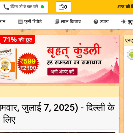
call
पंडित जी से बात करें
0
आज की त
लान
फ्री रिपोर्ट
लाल किताब
उपाय
मुहूर




एस्
सोमवार, जुलाई 7, 2025) - दिल्ली के
लिए