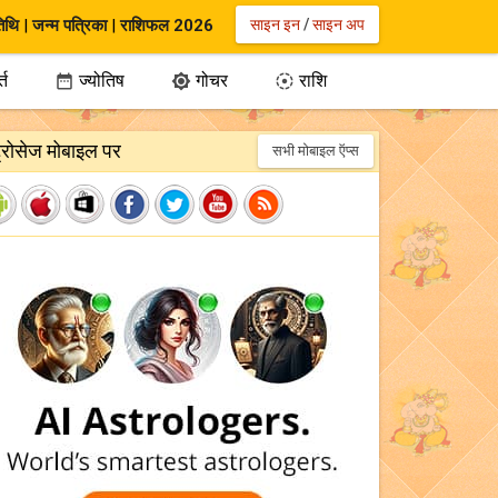
िथि
|
जन्म पत्रिका
|
राशिफल 2026
साइन इन
/
साइन अप
्त
ज्योतिष
गोचर
राशि



ट्रोसेज मोबाइल पर
सभी मोबाइल ऍप्स