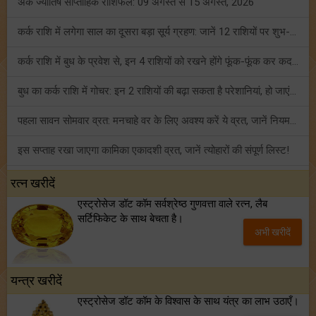
अंक ज्योतिष साप्ताहिक राशिफल: 09 अगस्त से 15 अगस्त, 2026
कर्क राशि में लगेगा साल का दूसरा बड़ा सूर्य ग्रहण: जानें 12 राशियों पर शुभ-अशुभ प्रभाव!
कर्क राशि में बुध के प्रवेश से, इन 4 राशियों को रखने होंगे फूंक-फूंक कर कदम!
बुध का कर्क राशि में गोचर: इन 2 राशियों की बढ़ा सकता है परेशानियां, हो जाएं सावधान!
पहला सावन सोमवार व्रत: मनचाहे वर के लिए अवश्य करें ये व्रत, जानें नियम एवं पूजा विधि!
इस सप्ताह रखा जाएगा कामिका एकादशी व्रत, जानें त्योहारों की संपूर्ण लिस्ट!
अंक ज्योतिष साप्ताहिक राशिफल (02 से 08 अगस्त, 2026): ये सप्ताह क्यों है खास?
रत्न खरीदें
एस्ट्रोसेज डॉट कॉम सर्वश्रेष्ठ गुणवत्ता वाले रत्न, लैब
फ्रेंडशिप डे 2026 के मौके पर राशि अनुसार बेस्ट फ्रेंड को दें कौन सा गिफ्ट? जानें
सर्टिफिकेट के साथ बेचता है।
अभी खरीदें
मंगल का मिथुन राशि में गोचर: इन 4 राशियों के बनेंगे अचानक धन लाभ के योग!
यन्त्र खरीदें
एस्ट्रोसेज डॉट कॉम के विश्वास के साथ यंत्र का लाभ उठाएँ।