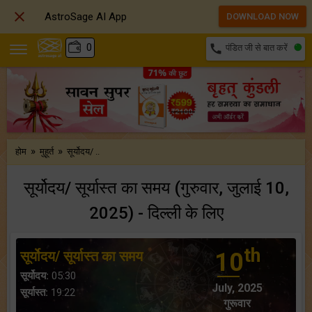

AstroSage AI App
DOWNLOAD NOW
₹
0
call
पंडित जी से बात करें
»
»
होम
मुहूर्त
सूर्योदय/ ..
सूर्योदय/ सूर्यास्त का समय (गुरुवार, जुलाई 10,
2025) - दिल्ली के लिए
th
सूर्योदय/ सूर्यास्त का समय
10
सूर्योदय:
05:30
July, 2025
सूर्यास्त:
19:22
गुरूवार