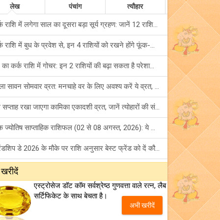
लेख
पंचांग
त्यौहार
कर्क राशि में लगेगा साल का दूसरा बड़ा सूर्य ग्रहण: जानें 12 राशियों पर शुभ-अशुभ प्रभाव!
कर्क राशि में बुध के प्रवेश से, इन 4 राशियों को रखने होंगे फूंक-फूंक कर कदम!
बुध का कर्क राशि में गोचर: इन 2 राशियों की बढ़ा सकता है परेशानियां, हो जाएं सावधान!
पहला सावन सोमवार व्रत: मनचाहे वर के लिए अवश्य करें ये व्रत, जानें नियम एवं पूजा विधि!
इस सप्ताह रखा जाएगा कामिका एकादशी व्रत, जानें त्योहारों की संपूर्ण लिस्ट!
अंक ज्योतिष साप्ताहिक राशिफल (02 से 08 अगस्त, 2026): ये सप्ताह क्यों है खास?
फ्रेंडशिप डे 2026 के मौके पर राशि अनुसार बेस्ट फ्रेंड को दें कौन सा गिफ्ट? जानें
मंगल का मिथुन राशि में गोचर: इन 4 राशियों के बनेंगे अचानक धन लाभ के योग!
 खरीदें
एस्ट्रोसेज डॉट कॉम सर्वश्रेष्ठ गुणवत्ता वाले रत्न, लैब
टैरो साप्ताहिक राशिफल (02 से 08 अगस्त, 2026): जानें 12 राशियों का विस्तृत भविष्यफल!
सर्टिफिकेट के साथ बेचता है।
अभी खरीदें
शनि साढ़े साती और ढैय्या से परेशान हैं? शनि कृपा के लिए अवश्य करें शनिवार व्रत!