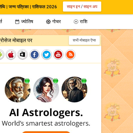
िथि
|
जन्म पत्रिका
|
राशिफल 2026
साइन इन
/
साइन अप
्त
ज्योतिष
गोचर
राशि



ट्रोसेज मोबाइल पर
सभी मोबाइल ऍप्स