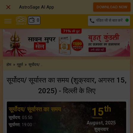

AstroSage AI App
DOWNLOAD NOW
₹
0
call
पंडित जी से बात करें
»
»
होम
मुहूर्त
सूर्योदय/ ..
सूर्योदय/ सूर्यास्त का समय (शुक्रवार, अगस्त 15,
2025) - दिल्ली के लिए
th
सूर्योदय/ सूर्यास्त का समय
15
सूर्योदय:
05:50
August, 2025
सूर्यास्त:
19:00
शुक्रवार