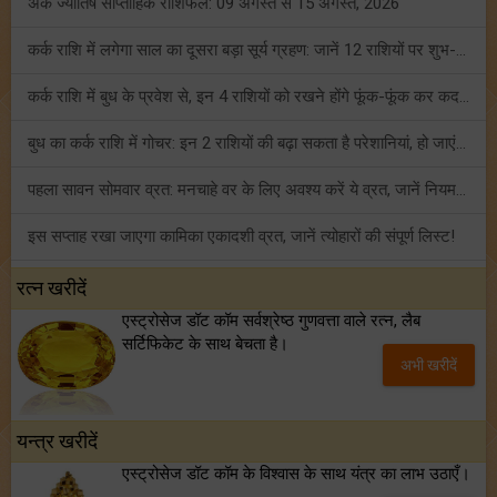
अंक ज्योतिष साप्ताहिक राशिफल: 09 अगस्त से 15 अगस्त, 2026
कर्क राशि में लगेगा साल का दूसरा बड़ा सूर्य ग्रहण: जानें 12 राशियों पर शुभ-अशुभ प्रभाव!
कर्क राशि में बुध के प्रवेश से, इन 4 राशियों को रखने होंगे फूंक-फूंक कर कदम!
बुध का कर्क राशि में गोचर: इन 2 राशियों की बढ़ा सकता है परेशानियां, हो जाएं सावधान!
पहला सावन सोमवार व्रत: मनचाहे वर के लिए अवश्य करें ये व्रत, जानें नियम एवं पूजा विधि!
इस सप्ताह रखा जाएगा कामिका एकादशी व्रत, जानें त्योहारों की संपूर्ण लिस्ट!
अंक ज्योतिष साप्ताहिक राशिफल (02 से 08 अगस्त, 2026): ये सप्ताह क्यों है खास?
रत्न खरीदें
एस्ट्रोसेज डॉट कॉम सर्वश्रेष्ठ गुणवत्ता वाले रत्न, लैब
फ्रेंडशिप डे 2026 के मौके पर राशि अनुसार बेस्ट फ्रेंड को दें कौन सा गिफ्ट? जानें
सर्टिफिकेट के साथ बेचता है।
अभी खरीदें
मंगल का मिथुन राशि में गोचर: इन 4 राशियों के बनेंगे अचानक धन लाभ के योग!
यन्त्र खरीदें
एस्ट्रोसेज डॉट कॉम के विश्वास के साथ यंत्र का लाभ उठाएँ।