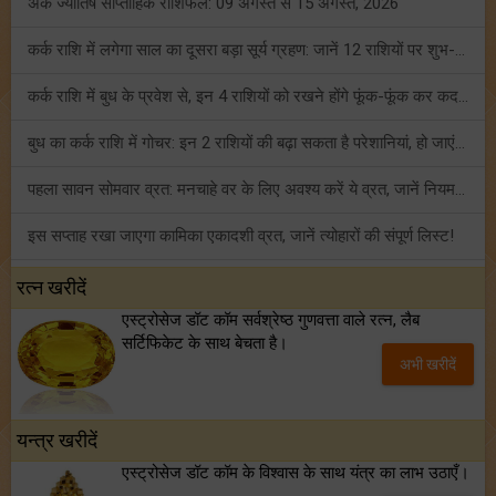
अंक ज्योतिष साप्ताहिक राशिफल: 09 अगस्त से 15 अगस्त, 2026
कर्क राशि में लगेगा साल का दूसरा बड़ा सूर्य ग्रहण: जानें 12 राशियों पर शुभ-अशुभ प्रभाव!
कर्क राशि में बुध के प्रवेश से, इन 4 राशियों को रखने होंगे फूंक-फूंक कर कदम!
बुध का कर्क राशि में गोचर: इन 2 राशियों की बढ़ा सकता है परेशानियां, हो जाएं सावधान!
पहला सावन सोमवार व्रत: मनचाहे वर के लिए अवश्य करें ये व्रत, जानें नियम एवं पूजा विधि!
इस सप्ताह रखा जाएगा कामिका एकादशी व्रत, जानें त्योहारों की संपूर्ण लिस्ट!
अंक ज्योतिष साप्ताहिक राशिफल (02 से 08 अगस्त, 2026): ये सप्ताह क्यों है खास?
रत्न खरीदें
एस्ट्रोसेज डॉट कॉम सर्वश्रेष्ठ गुणवत्ता वाले रत्न, लैब
फ्रेंडशिप डे 2026 के मौके पर राशि अनुसार बेस्ट फ्रेंड को दें कौन सा गिफ्ट? जानें
सर्टिफिकेट के साथ बेचता है।
अभी खरीदें
मंगल का मिथुन राशि में गोचर: इन 4 राशियों के बनेंगे अचानक धन लाभ के योग!
यन्त्र खरीदें
एस्ट्रोसेज डॉट कॉम के विश्वास के साथ यंत्र का लाभ उठाएँ।