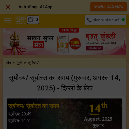

AstroSage AI App
DOWNLOAD NOW
₹
0
call
पंडित जी से बात करें
»
»
होम
मुहूर्त
सूर्योदय/ ..
सूर्योदय/ सूर्यास्त का समय (गुरुवार, अगस्त 14,
2025) - दिल्ली के लिए
th
सूर्योदय/ सूर्यास्त का समय
14
सूर्योदय:
29:49
August, 2025
सूर्यास्त:
19:01
गुरूवार