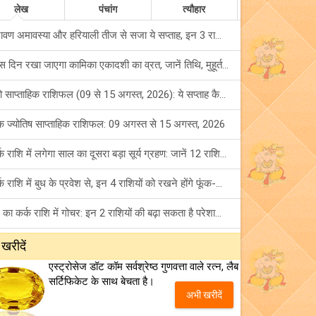
लेख
पंचांग
त्यौहार
श्रावण अमावस्या और हरियाली तीज से सजा ये सप्ताह, इन 3 राशियों के लिए रहेगा लकी!
किस दिन रखा जाएगा कामिका एकादशी का व्रत, जानें तिथि, मुहूर्त और सही पूजा विधि!
टैरो साप्ताहिक राशिफल (09 से 15 अगस्त, 2026): ये सप्ताह कैसा रहेगा आपके लिए? जानें!
क ज्योतिष साप्ताहिक राशिफल: 09 अगस्त से 15 अगस्त, 2026
कर्क राशि में लगेगा साल का दूसरा बड़ा सूर्य ग्रहण: जानें 12 राशियों पर शुभ-अशुभ प्रभाव!
कर्क राशि में बुध के प्रवेश से, इन 4 राशियों को रखने होंगे फूंक-फूंक कर कदम!
बुध का कर्क राशि में गोचर: इन 2 राशियों की बढ़ा सकता है परेशानियां, हो जाएं सावधान!
पहला सावन सोमवार व्रत: मनचाहे वर के लिए अवश्य करें ये व्रत, जानें नियम एवं पूजा विधि!
 खरीदें
एस्ट्रोसेज डॉट कॉम सर्वश्रेष्ठ गुणवत्ता वाले रत्न, लैब
इस सप्ताह रखा जाएगा कामिका एकादशी व्रत, जानें त्योहारों की संपूर्ण लिस्ट!
सर्टिफिकेट के साथ बेचता है।
अभी खरीदें
अंक ज्योतिष साप्ताहिक राशिफल (02 से 08 अगस्त, 2026): ये सप्ताह क्यों है खास?