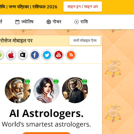
िथि
|
जन्म पत्रिका
|
राशिफल 2026
साइन इन
/
साइन अप
्त
ज्योतिष
गोचर
राशि



ट्रोसेज मोबाइल पर
सभी मोबाइल ऍप्स