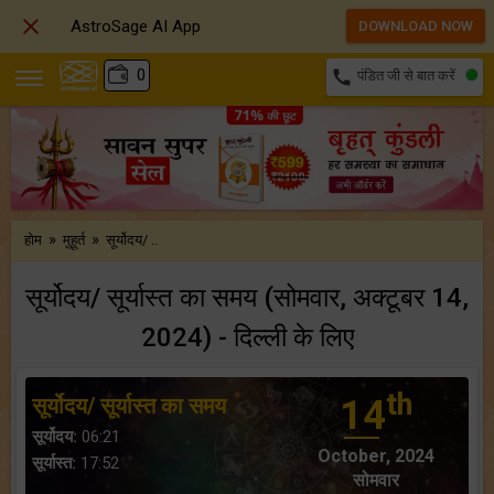

AstroSage AI App
DOWNLOAD NOW
₹
0
call
पंडित जी से बात करें
»
»
होम
मुहूर्त
सूर्योदय/ ..
सूर्योदय/ सूर्यास्त का समय (सोमवार, अक्टूबर 14,
2024) - दिल्ली के लिए
th
सूर्योदय/ सूर्यास्त का समय
14
सूर्योदय:
06:21
October, 2024
सूर्यास्त:
17:52
सोमवार