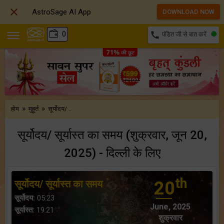

AstroSage AI App
DOWNLOAD NOW
₹
0
call
पंडित जी से बात करें
»
»
होम
मुहूर्त
सूर्योदय/ ..
सूर्योदय/ सूर्यास्त का समय (शुक्रवार, जून 20,
2025) - दिल्ली के लिए
th
सूर्योदय/ सूर्यास्त का समय
20
सूर्योदय:
05:23
June, 2025
सूर्यास्त:
19:21
शुक्रवार