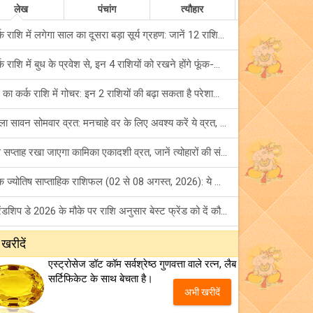
लेख
पंचांग
त्यौहार
कर्क राशि में लगेगा साल का दूसरा बड़ा सूर्य ग्रहण: जानें 12 राशियों पर शुभ-अशुभ प्रभाव!
कर्क राशि में बुध के प्रवेश से, इन 4 राशियों को रखने होंगे फूंक-फूंक कर कदम!
बुध का कर्क राशि में गोचर: इन 2 राशियों की बढ़ा सकता है परेशानियां, हो जाएं सावधान!
पहला सावन सोमवार व्रत: मनचाहे वर के लिए अवश्य करें ये व्रत, जानें नियम एवं पूजा विधि!
इस सप्ताह रखा जाएगा कामिका एकादशी व्रत, जानें त्योहारों की संपूर्ण लिस्ट!
अंक ज्योतिष साप्ताहिक राशिफल (02 से 08 अगस्त, 2026): ये सप्ताह क्यों है खास?
फ्रेंडशिप डे 2026 के मौके पर राशि अनुसार बेस्ट फ्रेंड को दें कौन सा गिफ्ट? जानें
मंगल का मिथुन राशि में गोचर: इन 4 राशियों के बनेंगे अचानक धन लाभ के योग!
 खरीदें
एस्ट्रोसेज डॉट कॉम सर्वश्रेष्ठ गुणवत्ता वाले रत्न, लैब
टैरो साप्ताहिक राशिफल (02 से 08 अगस्त, 2026): जानें 12 राशियों का विस्तृत भविष्यफल!
सर्टिफिकेट के साथ बेचता है।
अभी खरीदें
शनि साढ़े साती और ढैय्या से परेशान हैं? शनि कृपा के लिए अवश्य करें शनिवार व्रत!