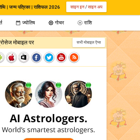
िथि
|
जन्म पत्रिका
|
राशिफल 2026
साइन इन
/
साइन अप
्त
ज्योतिष
गोचर
राशि



ट्रोसेज मोबाइल पर
सभी मोबाइल ऍप्स