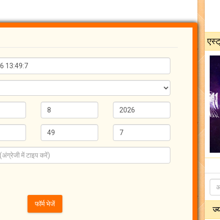
एस्ट
ज्