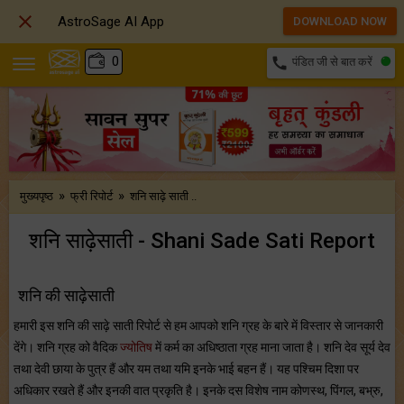

AstroSage AI App
DOWNLOAD NOW
₹
0
call
पंडित जी से बात करें
»
»
मुख्यपृष्ठ
फ्री रिपोर्ट
शनि साढ़े साती ..
शनि साढ़ेसाती - Shani Sade Sati Report
शनि की साढ़ेसाती
हमारी इस शनि की साढ़े साती रिपोर्ट से हम आपको शनि ग्रह के बारे में विस्तार से जानकारी
देंगे। शनि ग्रह को वैदिक
ज्योतिष
में कर्म का अधिष्ठाता ग्रह माना जाता है। शनि देव सूर्य देव
तथा देवी छाया के पुत्र हैं और यम तथा यमि इनके भाई बहन हैं। यह पश्चिम दिशा पर
अधिकार रखते हैं और इनकी वात प्रकृति है। इनके दस विशेष नाम कोणस्थ, पिंगल, बभ्रु,