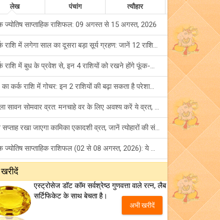
लेख
पंचांग
त्यौहार
क ज्योतिष साप्ताहिक राशिफल: 09 अगस्त से 15 अगस्त, 2026
कर्क राशि में लगेगा साल का दूसरा बड़ा सूर्य ग्रहण: जानें 12 राशियों पर शुभ-अशुभ प्रभाव!
कर्क राशि में बुध के प्रवेश से, इन 4 राशियों को रखने होंगे फूंक-फूंक कर कदम!
बुध का कर्क राशि में गोचर: इन 2 राशियों की बढ़ा सकता है परेशानियां, हो जाएं सावधान!
पहला सावन सोमवार व्रत: मनचाहे वर के लिए अवश्य करें ये व्रत, जानें नियम एवं पूजा विधि!
इस सप्ताह रखा जाएगा कामिका एकादशी व्रत, जानें त्योहारों की संपूर्ण लिस्ट!
अंक ज्योतिष साप्ताहिक राशिफल (02 से 08 अगस्त, 2026): ये सप्ताह क्यों है खास?
फ्रेंडशिप डे 2026 के मौके पर राशि अनुसार बेस्ट फ्रेंड को दें कौन सा गिफ्ट? जानें
 खरीदें
एस्ट्रोसेज डॉट कॉम सर्वश्रेष्ठ गुणवत्ता वाले रत्न, लैब
मंगल का मिथुन राशि में गोचर: इन 4 राशियों के बनेंगे अचानक धन लाभ के योग!
सर्टिफिकेट के साथ बेचता है।
अभी खरीदें
टैरो साप्ताहिक राशिफल (02 से 08 अगस्त, 2026): जानें 12 राशियों का विस्तृत भविष्यफल!