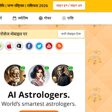
िथि
|
जन्म पत्रिका
|
राशिफल 2026
साइन इन
/
साइन अप
्त
ज्योतिष
गोचर
राशि



ट्रोसेज मोबाइल पर
सभी मोबाइल ऍप्स