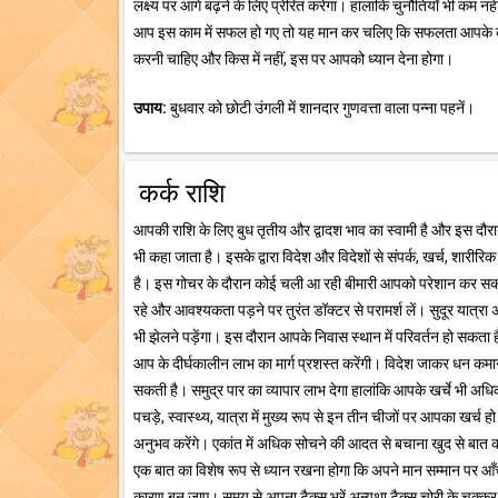
लक्ष्य पर आगे बढ़ने के लिए प्रेरित करेगा। हालांकि चुनौतियाँ भी क
आप इस काम में सफल हो गए तो यह मान कर चलिए कि सफलता आपके कदम च
करनी चाहिए और किस में नहीं, इस पर आपको ध्यान देना होगा।
उपाय:
बुधवार को छोटी उंगली में शानदार गुणवत्ता वाला पन्ना पहनें।
कर्क राशि
आपकी राशि के लिए बुध तृतीय और द्वादश भाव का स्वामी है और इस दौ
भी कहा जाता है। इसके द्वारा विदेश और विदेशों से संपर्क, खर्च, शारीर
है। इस गोचर के दौरान कोई चली आ रही बीमारी आपको परेशान कर सकती 
रहे और आवश्यकता पड़ने पर तुरंत डॉक्टर से परामर्श लें। सुदूर यात्
भी झेलने पड़ेंगा। इस दौरान आपके निवास स्थान में परिवर्तन हो सकता 
आप के दीर्घकालीन लाभ का मार्ग प्रशस्त करेंगी। विदेश जाकर धन कमाने क
सकती है। समुद्र पार का व्यापार लाभ देगा हालांकि आपके खर्चे भी अ
पचड़े, स्वास्थ्य, यात्रा में मुख्य रूप से इन तीन चीजों पर आपका खर्
अनुभव करेंगे। एकांत में अधिक सोचने की आदत से बचाना खुद से बात कर
एक बात का विशेष रूप से ध्यान रखना होगा कि अपने मान सम्मान पर आँ
कारण बन जाए। समय से अपना टैक्स भरें अन्यथा टैक्स चोरी के चक्कर म