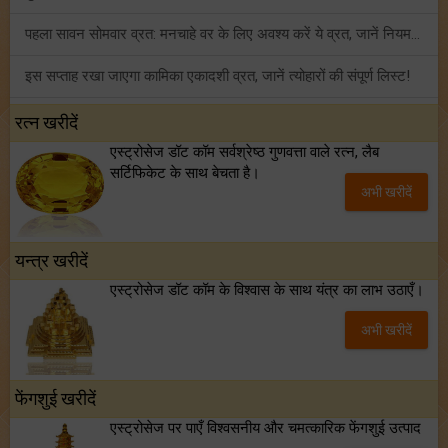
पहला सावन सोमवार व्रत: मनचाहे वर के लिए अवश्य करें ये व्रत, जानें नियम एवं पूजा विधि!
इस सप्ताह रखा जाएगा कामिका एकादशी व्रत, जानें त्योहारों की संपूर्ण लिस्ट!
अंक ज्योतिष साप्ताहिक राशिफल (02 से 08 अगस्त, 2026): ये सप्ताह क्यों है खास?
रत्न खरीदें
एस्ट्रोसेज डॉट कॉम सर्वश्रेष्ठ गुणवत्ता वाले रत्न, लैब
फ्रेंडशिप डे 2026 के मौके पर राशि अनुसार बेस्ट फ्रेंड को दें कौन सा गिफ्ट? जानें
सर्टिफिकेट के साथ बेचता है।
अभी खरीदें
मंगल का मिथुन राशि में गोचर: इन 4 राशियों के बनेंगे अचानक धन लाभ के योग!
यन्त्र खरीदें
एस्ट्रोसेज डॉट कॉम के विश्वास के साथ यंत्र का लाभ उठाएँ।
अभी खरीदें
फेंगशुई खरीदें
एस्ट्रोसेज पर पाएँ विश्वसनीय और चमत्कारिक फेंगशुई उत्पाद