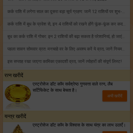
कर्क राशि में लगेगा साल का दूसरा बड़ा सूर्य ग्रहण: जानें 12 राशियों पर शुभ-अशुभ प्रभाव!
कर्क राशि में बुध के प्रवेश से, इन 4 राशियों को रखने होंगे फूंक-फूंक कर कदम!
बुध का कर्क राशि में गोचर: इन 2 राशियों की बढ़ा सकता है परेशानियां, हो जाएं सावधान!
पहला सावन सोमवार व्रत: मनचाहे वर के लिए अवश्य करें ये व्रत, जानें नियम एवं पूजा विधि!
इस सप्ताह रखा जाएगा कामिका एकादशी व्रत, जानें त्योहारों की संपूर्ण लिस्ट!
अंक ज्योतिष साप्ताहिक राशिफल (02 से 08 अगस्त, 2026): ये सप्ताह क्यों है खास?
रत्न खरीदें
एस्ट्रोसेज डॉट कॉम सर्वश्रेष्ठ गुणवत्ता वाले रत्न, लैब
फ्रेंडशिप डे 2026 के मौके पर राशि अनुसार बेस्ट फ्रेंड को दें कौन सा गिफ्ट? जानें
सर्टिफिकेट के साथ बेचता है।
अभी खरीदें
मंगल का मिथुन राशि में गोचर: इन 4 राशियों के बनेंगे अचानक धन लाभ के योग!
यन्त्र खरीदें
एस्ट्रोसेज डॉट कॉम के विश्वास के साथ यंत्र का लाभ उठाएँ।