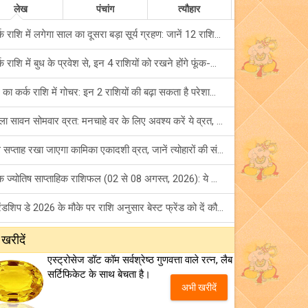
लेख
पंचांग
त्यौहार
कर्क राशि में लगेगा साल का दूसरा बड़ा सूर्य ग्रहण: जानें 12 राशियों पर शुभ-अशुभ प्रभाव!
कर्क राशि में बुध के प्रवेश से, इन 4 राशियों को रखने होंगे फूंक-फूंक कर कदम!
बुध का कर्क राशि में गोचर: इन 2 राशियों की बढ़ा सकता है परेशानियां, हो जाएं सावधान!
पहला सावन सोमवार व्रत: मनचाहे वर के लिए अवश्य करें ये व्रत, जानें नियम एवं पूजा विधि!
इस सप्ताह रखा जाएगा कामिका एकादशी व्रत, जानें त्योहारों की संपूर्ण लिस्ट!
अंक ज्योतिष साप्ताहिक राशिफल (02 से 08 अगस्त, 2026): ये सप्ताह क्यों है खास?
फ्रेंडशिप डे 2026 के मौके पर राशि अनुसार बेस्ट फ्रेंड को दें कौन सा गिफ्ट? जानें
मंगल का मिथुन राशि में गोचर: इन 4 राशियों के बनेंगे अचानक धन लाभ के योग!
 खरीदें
एस्ट्रोसेज डॉट कॉम सर्वश्रेष्ठ गुणवत्ता वाले रत्न, लैब
टैरो साप्ताहिक राशिफल (02 से 08 अगस्त, 2026): जानें 12 राशियों का विस्तृत भविष्यफल!
सर्टिफिकेट के साथ बेचता है।
अभी खरीदें
शनि साढ़े साती और ढैय्या से परेशान हैं? शनि कृपा के लिए अवश्य करें शनिवार व्रत!