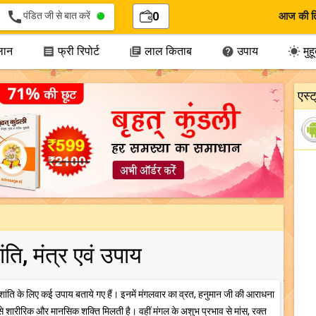
call
पंडित जी से बात करें
0
आज की त
लान
फ्री रिपोर्ट
लाल किताब
उपाय
मुहूर




एस्
ंति, मंत्र एवं उपाय
ंति के लिए कई उपाय बताये गए हैं। इनमें मंगलवार का व्रत, हनुमान जी की आराधना
 से शारीरिक और मानसिक शक्ति मिलती है। वहीं मंगल के अशुभ प्रभाव से मांस, रक्त