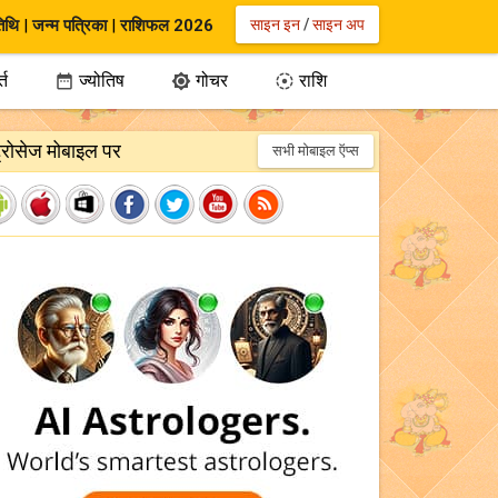
िथि
|
जन्म पत्रिका
|
राशिफल 2026
साइन इन
/
साइन अप
्त
ज्योतिष
गोचर
राशि



ट्रोसेज मोबाइल पर
सभी मोबाइल ऍप्स