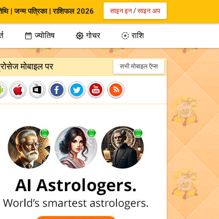
िथि
|
जन्म पत्रिका
|
राशिफल 2026
साइन इन
/
साइन अप
्त
ज्योतिष
गोचर
राशि



ट्रोसेज मोबाइल पर
सभी मोबाइल ऍप्स