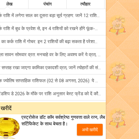
लेख
पंचांग
त्यौहार
कर्क राशि में लगेगा साल का दूसरा बड़ा सूर्य ग्रहण: जानें 12 राशियों पर शुभ-अशुभ प्रभाव!
कर्क राशि में बुध के प्रवेश से, इन 4 राशियों को रखने होंगे फूंक-फूंक कर कदम!
बुध का कर्क राशि में गोचर: इन 2 राशियों की बढ़ा सकता है परेशानियां, हो जाएं सावधान!
पहला सावन सोमवार व्रत: मनचाहे वर के लिए अवश्य करें ये व्रत, जानें नियम एवं पूजा विधि!
इस सप्ताह रखा जाएगा कामिका एकादशी व्रत, जानें त्योहारों की संपूर्ण लिस्ट!
अंक ज्योतिष साप्ताहिक राशिफल (02 से 08 अगस्त, 2026): ये सप्ताह क्यों है खास?
फ्रेंडशिप डे 2026 के मौके पर राशि अनुसार बेस्ट फ्रेंड को दें कौन सा गिफ्ट? जानें
मंगल का मिथुन राशि में गोचर: इन 4 राशियों के बनेंगे अचानक धन लाभ के योग!
 खरीदें
एस्ट्रोसेज डॉट कॉम सर्वश्रेष्ठ गुणवत्ता वाले रत्न, लैब
टैरो साप्ताहिक राशिफल (02 से 08 अगस्त, 2026): जानें 12 राशियों का विस्तृत भविष्यफल!
सर्टिफिकेट के साथ बेचता है।
अभी खरीदें
शनि साढ़े साती और ढैय्या से परेशान हैं? शनि कृपा के लिए अवश्य करें शनिवार व्रत!