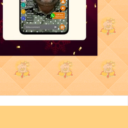
লা
দৈনিক
ਪੰਜਾਬੀ