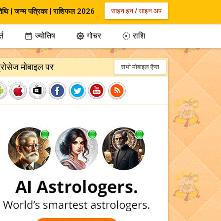
िथि
|
जन्म पत्रिका
|
राशिफल 2026
साइन इन
/
साइन अप
्त
ज्योतिष
गोचर
राशि



ट्रोसेज मोबाइल पर
सभी मोबाइल ऍप्स