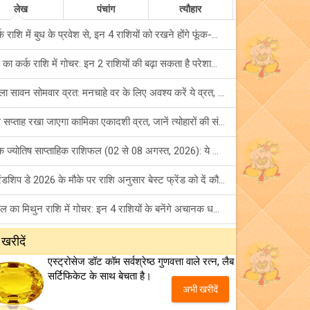
लेख
पंचांग
त्यौहार
कर्क राशि में बुध के प्रवेश से, इन 4 राशियों को रखने होंगे फूंक-फूंक कर कदम!
बुध का कर्क राशि में गोचर: इन 2 राशियों की बढ़ा सकता है परेशानियां, हो जाएं सावधान!
पहला सावन सोमवार व्रत: मनचाहे वर के लिए अवश्य करें ये व्रत, जानें नियम एवं पूजा विधि!
इस सप्ताह रखा जाएगा कामिका एकादशी व्रत, जानें त्योहारों की संपूर्ण लिस्ट!
अंक ज्योतिष साप्ताहिक राशिफल (02 से 08 अगस्त, 2026): ये सप्ताह क्यों है खास?
फ्रेंडशिप डे 2026 के मौके पर राशि अनुसार बेस्ट फ्रेंड को दें कौन सा गिफ्ट? जानें
मंगल का मिथुन राशि में गोचर: इन 4 राशियों के बनेंगे अचानक धन लाभ के योग!
टैरो साप्ताहिक राशिफल (02 से 08 अगस्त, 2026): जानें 12 राशियों का विस्तृत भविष्यफल!
 खरीदें
एस्ट्रोसेज डॉट कॉम सर्वश्रेष्ठ गुणवत्ता वाले रत्न, लैब
शनि साढ़े साती और ढैय्या से परेशान हैं? शनि कृपा के लिए अवश्य करें शनिवार व्रत!
सर्टिफिकेट के साथ बेचता है।
अभी खरीदें
शुक्र का कन्या राशि में गोचर: किन राशियों के सपने करेगा पूरे? जानें