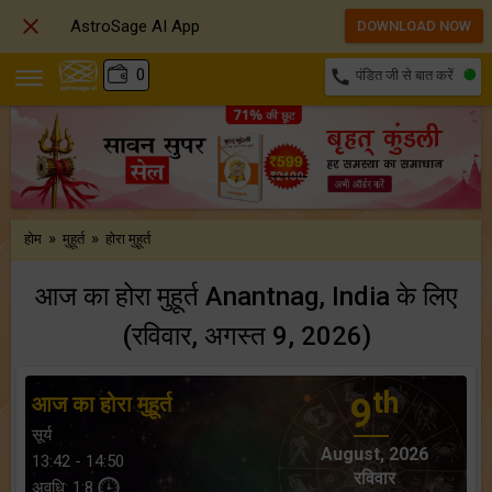

AstroSage AI App
DOWNLOAD NOW
₹
0
call
पंडित जी से बात करें
»
»
होम
मुहूर्त
होरा मुहूर्त
आज का होरा मुहूर्त Anantnag, India के लिए
(रविवार, अगस्त 9, 2026)
th
आज का होरा मुहूर्त
9
सूर्य
August, 2026
13:42 - 14:50
रविवार
अवधि: 1:8