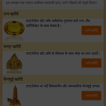
इस सप्ताह रखा जाएगा कामिका एकादशी व्रत, जानें त्योहारों की संपूर्ण लिस्ट!
अंक ज्योतिष साप्ताहिक राशिफल (02 से 08 अगस्त, 2026): ये सप्ताह क्यों है खास?
रत्न खरीदें
एस्ट्रोसेज डॉट कॉम सर्वश्रेष्ठ गुणवत्ता वाले रत्न, लैब
फ्रेंडशिप डे 2026 के मौके पर राशि अनुसार बेस्ट फ्रेंड को दें कौन सा गिफ्ट? जानें
सर्टिफिकेट के साथ बेचता है।
अभी खरीदें
मंगल का मिथुन राशि में गोचर: इन 4 राशियों के बनेंगे अचानक धन लाभ के योग!
यन्त्र खरीदें
एस्ट्रोसेज डॉट कॉम के विश्वास के साथ यंत्र का लाभ उठाएँ।
अभी खरीदें
फेंगशुई खरीदें
एस्ट्रोसेज पर पाएँ विश्वसनीय और चमत्कारिक फेंगशुई उत्पाद
अभी खरीदें