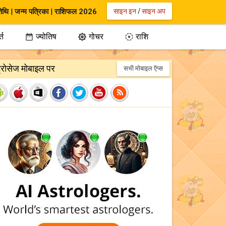
िथि
|
जन्म पत्रिका
|
राशिफल 2026
साइन इन
/
साइन अप
्त
ज्योतिष
गोचर
राशि



ट्रोसेज मोबाइल पर
सभी मोबाइल ऍप्स