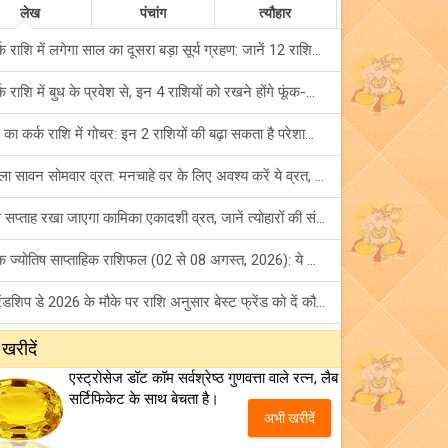
लेख
पंचांग
त्यौहार
कर्क राशि में लगेगा साल का दूसरा बड़ा सूर्य ग्रहण: जानें 12 राशियों पर शुभ-अशुभ प्रभाव!
कर्क राशि में बुध के प्रवेश से, इन 4 राशियों को रखने होंगे फूंक-फूंक कर कदम!
बुध का कर्क राशि में गोचर: इन 2 राशियों की बढ़ा सकता है परेशानियां, हो जाएं सावधान!
पहला सावन सोमवार व्रत: मनचाहे वर के लिए अवश्य करें ये व्रत, जानें नियम एवं पूजा विधि!
इस सप्ताह रखा जाएगा कामिका एकादशी व्रत, जानें त्योहारों की संपूर्ण लिस्ट!
अंक ज्योतिष साप्ताहिक राशिफल (02 से 08 अगस्त, 2026): ये सप्ताह क्यों है खास?
फ्रेंडशिप डे 2026 के मौके पर राशि अनुसार बेस्ट फ्रेंड को दें कौन सा गिफ्ट? जानें
मंगल का मिथुन राशि में गोचर: इन 4 राशियों के बनेंगे अचानक धन लाभ के योग!
 खरीदें
एस्ट्रोसेज डॉट कॉम सर्वश्रेष्ठ गुणवत्ता वाले रत्न, लैब
टैरो साप्ताहिक राशिफल (02 से 08 अगस्त, 2026): जानें 12 राशियों का विस्तृत भविष्यफल!
सर्टिफिकेट के साथ बेचता है।
अभी खरीदें
शनि साढ़े साती और ढैय्या से परेशान हैं? शनि कृपा के लिए अवश्य करें शनिवार व्रत!