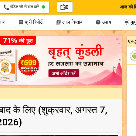
call
पंडित जी से बात करें
0
आज की त
लान
फ्री रिपोर्ट
लाल किताब
उपाय
मुहूर




एस्
ाबाद के लिए (शुक्रवार, अगस्त 7,
2026)