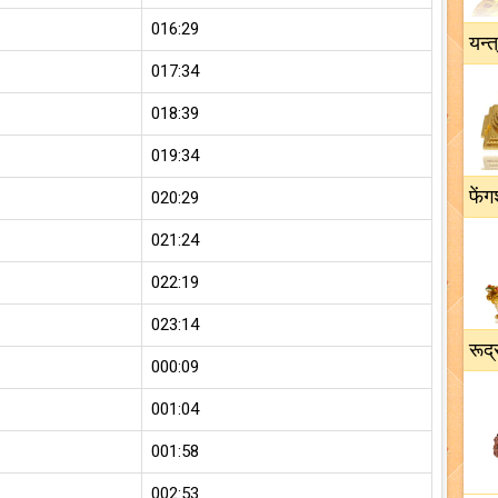
016:29
यन्त
017:34
018:39
019:34
फेंग
020:29
021:24
022:19
023:14
रूद्
000:09
001:04
001:58
002:53