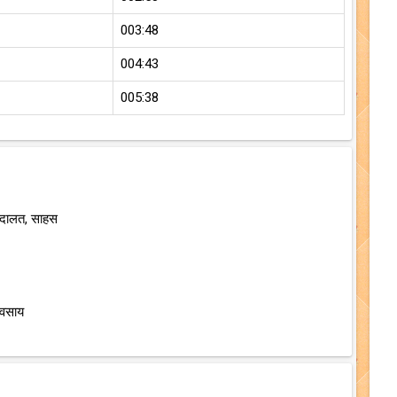
003:48
004:43
005:38
अदालत, साहस
यवसाय