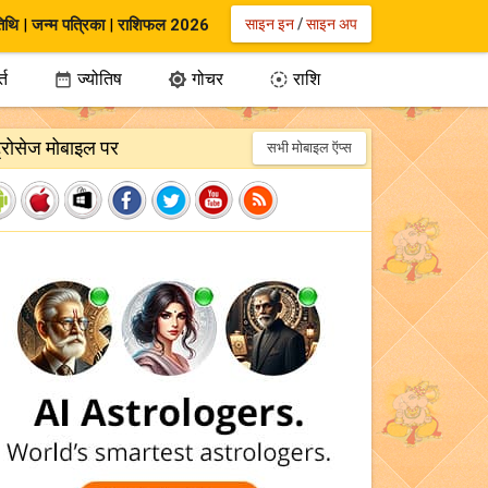
िथि
|
जन्म पत्रिका
|
राशिफल 2026
साइन इन
/
साइन अप
्त
ज्योतिष
गोचर
राशि



ट्रोसेज मोबाइल पर
सभी मोबाइल ऍप्स