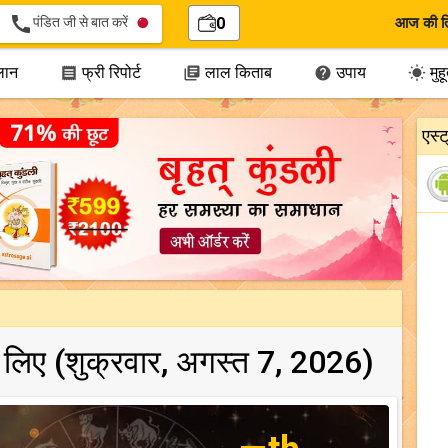
call
पंडित जी से बात करें
0
आज की त
लान
फ्री रिपोर्ट
लाल किताब
उपाय
मुहूर




एस्
के लिए (शुक्रवार, अगस्त 7, 2026)