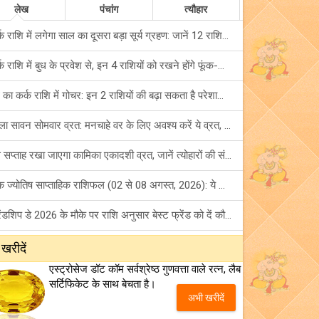
लेख
पंचांग
त्यौहार
कर्क राशि में लगेगा साल का दूसरा बड़ा सूर्य ग्रहण: जानें 12 राशियों पर शुभ-अशुभ प्रभाव!
कर्क राशि में बुध के प्रवेश से, इन 4 राशियों को रखने होंगे फूंक-फूंक कर कदम!
बुध का कर्क राशि में गोचर: इन 2 राशियों की बढ़ा सकता है परेशानियां, हो जाएं सावधान!
पहला सावन सोमवार व्रत: मनचाहे वर के लिए अवश्य करें ये व्रत, जानें नियम एवं पूजा विधि!
इस सप्ताह रखा जाएगा कामिका एकादशी व्रत, जानें त्योहारों की संपूर्ण लिस्ट!
अंक ज्योतिष साप्ताहिक राशिफल (02 से 08 अगस्त, 2026): ये सप्ताह क्यों है खास?
फ्रेंडशिप डे 2026 के मौके पर राशि अनुसार बेस्ट फ्रेंड को दें कौन सा गिफ्ट? जानें
मंगल का मिथुन राशि में गोचर: इन 4 राशियों के बनेंगे अचानक धन लाभ के योग!
 खरीदें
एस्ट्रोसेज डॉट कॉम सर्वश्रेष्ठ गुणवत्ता वाले रत्न, लैब
टैरो साप्ताहिक राशिफल (02 से 08 अगस्त, 2026): जानें 12 राशियों का विस्तृत भविष्यफल!
सर्टिफिकेट के साथ बेचता है।
अभी खरीदें
शनि साढ़े साती और ढैय्या से परेशान हैं? शनि कृपा के लिए अवश्य करें शनिवार व्रत!